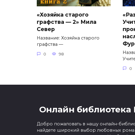
«Хозяйка старого
«Ра
графства — 2» Мила
Учи
Север
про
нас
Название: Хозяйка старого
Фур
графства —
Назв
0
98
Учит
0
Онлайн библиотека 
Добро пожаловать в нашу онлайн-библио
найдете широкий выбор любовных роман