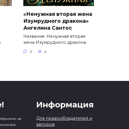
«Ненужная вторая жена
Изумрудного дракона»
Ангелина Сантос
Название: Ненужная вторая
а
жена Изумрудного дракона
0
4
!
Информация
Для правообладателей и
атериалы, не
авторов
росмотра