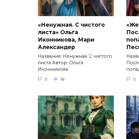
«Ненужная. С чистого
«Же
листа» Ольга
Пос
Иконникова, Мари
поп
Александер
Пес
Название: Ненужная. С чистого
Назв
листа Автор: Ольга
Посл
Иконникова
попа
0
18
0