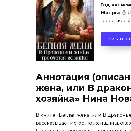
Год написа
Жанры:
Л
Городское ф
Читать о
Аннотация (описан
жена, или В драко
хозяйка» Нина Нов
В книге «Беглая жена, или В драконь
рассказывает историю женщины, ока
бороться за свое место в новом магич