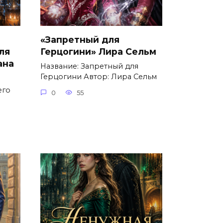
«Запретный для
ля
Герцогини» Лира Сельм
ана
Название: Запретный для
Герцогини Автор: Лира Сельм
его
0
55
о