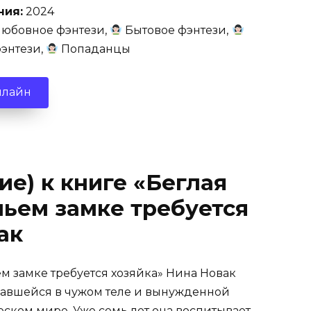
ния:
2024
юбовное фэнтези,
Бытовое фэнтези,
энтези,
Попаданцы
нлайн
ие) к книге «Беглая
ньем замке требуется
ак
ем замке требуется хозяйка» Нина Новак
завшейся в чужом теле и вынужденной
еском мире. Уже семь лет она воспитывает