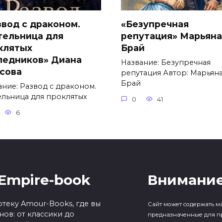
звод с драконом.
«Безупречная
тельница для
репутация» Марьяна
клятых
Брай
ледников» Диана
Название: Безупречная
сова
репутация Автор: Марьян
Брай
ание: Развод с драконом.
ельница для проклятых
0
41
6
Empire-book
Внимание
теку Amour-Books, где вы
Сайт может содержать м
ов: от классики до
предназначенные для п