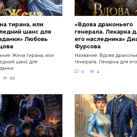
на тирана, или
«Вдова драконьего
ледний шанс для
генерала. Лекарка д
аданки» Любовь
его наследника» Ди
цова
Фурсова
ание: Жена тирана, или
Название: Вдова драконь
едний шанс для
генерала. Лекарка для ег
данки
0
4
60