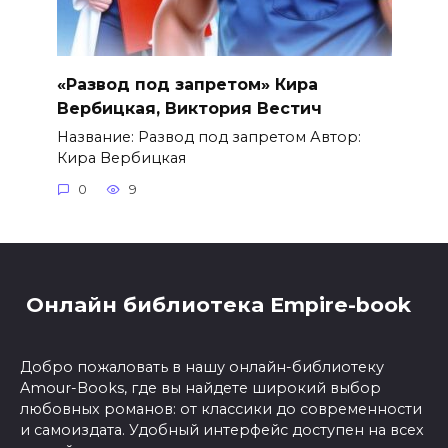
«Развод под запретом» Кира
Вербицкая, Виктория Вестич
Название: Развод под запретом Автор:
Кира Вербицкая
0
9
Онлайн библиотека Empire-book
Добро пожаловать в нашу онлайн-библиотеку
Amour-Books, где вы найдете широкий выбор
любовных романов: от классики до современности
и самоиздата. Удобный интерфейс доступен на всех