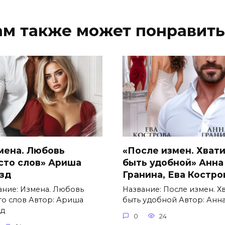
ам также может понравить
мена. Любовь
«После измен. Хват
сто слов» Ариша
быть удобной» Анна
зд
Гранина, Ева Костро
ание: Измена. Любовь
Название: После измен. Х
то слов Автор: Ариша
быть удобной Автор: Анн
д
0
24