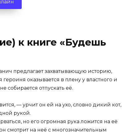
нлайн
ие) к книге «Будешь
анич предлагает захватывающую историю,
 героиня оказывается в плену у властного и
е собирается отпускать её.
вится, — урчит он ей на ухо, словно дикий кот,
дной рукой.
рваться, но его огромная рука ложится на её
 он смотрит на неё с многозначительным