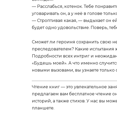
— Расслабься, котенок. Тебе понравит
уговаривать он, а у неё в голове толь
— Строптивая какая, — выдыхает он е
будет одно удовольствие. Поверь, теб
Сможет ли героиня сохранить свою н
преследователем? Какие испытания ж
Подробности всех интриг и неожидан
«Будешь моей». А что именно случится
новыми вызовами, вы узнаете только 
Чтение книг — это увлекательное зан
предлагаем вам бесплатное чтение о
историй, а также стихов. У нас вы мо
планшете.