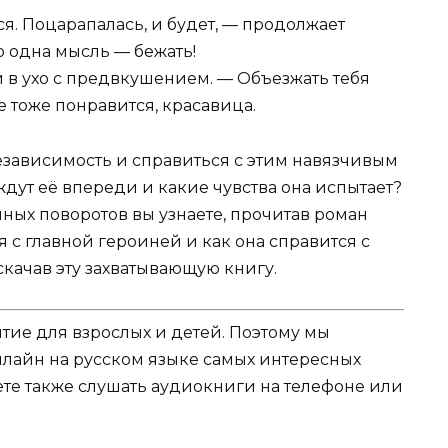
ся. Поцарапалась, и будет, — продолжает
ко одна мысль — бежать!
й в ухо с предвкушением. — Объезжать тебя
е тоже понравится, красавица.
езависимость и справиться с этим навязчивым
дут её впереди и какие чувства она испытает?
ных поворотов вы узнаете, прочитав роман
 с главной героиней и как она справится с
скачав эту захватывающую книгу.
ятие для взрослых и детей. Поэтому мы
нлайн на русском языке самых интересных
жете также слушать аудиокниги на телефоне или