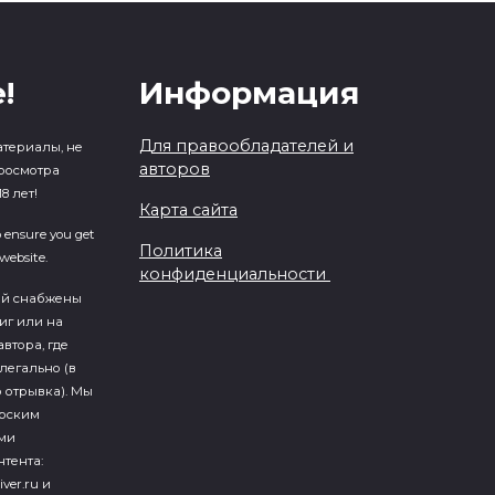
!
Информация
Для правообладателей и
атериалы, не
авторов
росмотра
8 лет!
Карта сайта
o ensure you get
Политика
website.
конфиденциальности
ий cнабжены
иг или на
втора, где
легально (в
 отрывка). Мы
ерским
ми
тента:
iver.ru и