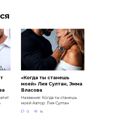
ся
ит
«Когда ты станешь
моей» Лия Султан, Эмма
ва
Власова
ватит
Название: Когда ты станешь
а
моей Автор: Лия Султан
0
14