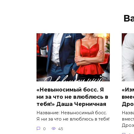
В
«Невыносимый босс. Я
«Из
ни за что не влюблюсь в
вме
тебя!» Даша Черничная
Дро
Название: Невыносимый босс.
Назв
Я ни за что не влюблюсь в тебя!
вмес
Дроз
0
45