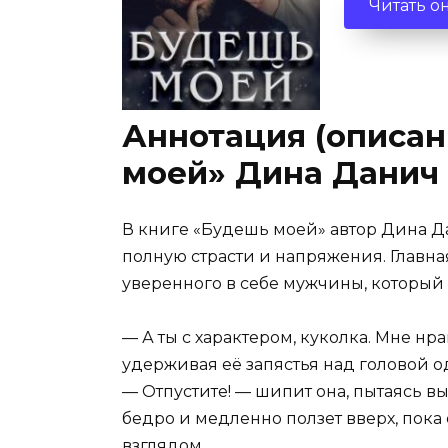
Читать о
Аннотация (описан
моей» Дина Данич
В книге «Будешь моей» автор Дина Д
полную страсти и напряжения. Главная
уверенного в себе мужчины, который н
— А ты с характером, куколка. Мне нра
удерживая её запястья над головой о
— Отпустите! — шипит она, пытаясь вы
бедро и медленно ползет вверх, пока
взглядом.