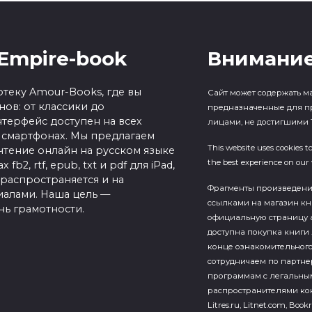
Empire-book
Внимание
теку Amour-Books, где вы
Сайт может содержать м
ов: от классики до
предназначенные для п
терфейс доступен на всех
лицами, не достигшими 1
 смартфонах. Мы предлагаем
This website uses cookies t
чтение онлайн на русском языке
the best experience on our 
b2, rtf, epub, txt и pdf для iPad,
 распространяется и на
Фрагменты произведен
алами. Наша цель —
ссылками на магазин кн
нь грамотности.
официальную страницу а
доступна покупка книги 
конце ознакомительного
сотрудничаем по партн
программам с легальны
распространителями кон
Litres.ru, Litnet.com, Bookr