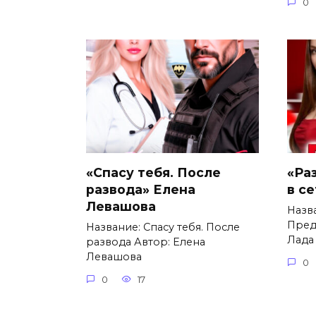
0
«Спасу тебя. После
«Ра
развода» Елена
в с
Левашова
Назв
Пред
Название: Спасу тебя. После
Лада
развода Автор: Елена
Левашова
0
0
17