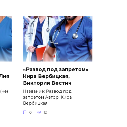
«Развод под запретом»
 Лия
Кира Вербицкая,
Виктория Вестич
(не)
Название: Развод под
запретом Автор: Кира
Вербицкая
0
12