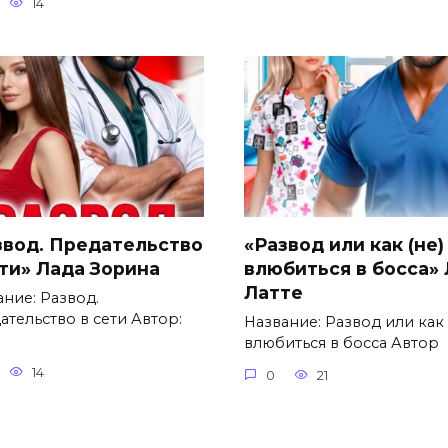
14
звод. Предательство
«Развод или как (не)
ети» Лада Зорина
влюбиться в босса»
Латте
ание: Развод.
ательство в сети Автор:
Название: Развод или как 
влюбиться в босса Автор
14
0
21