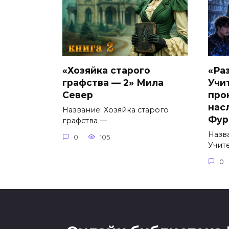
«Хозяйка старого
«Ра
графства — 2» Мила
Учи
Север
про
нас
Название: Хозяйка старого
Фур
графства —
Назв
0
105
Учит
0