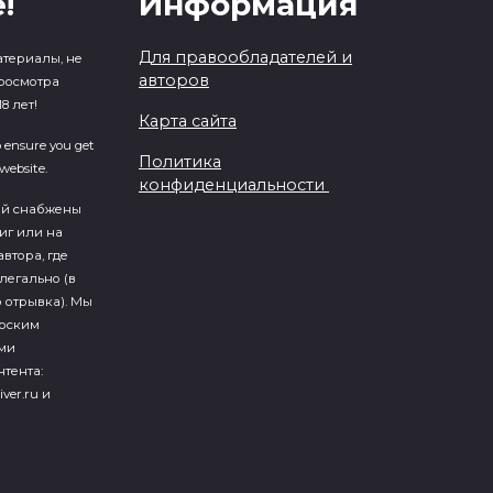
!
Информация
Для правообладателей и
атериалы, не
авторов
росмотра
8 лет!
Карта сайта
o ensure you get
Политика
website.
конфиденциальности
ий cнабжены
иг или на
втора, где
легально (в
 отрывка). Мы
ерским
ми
тента:
iver.ru и