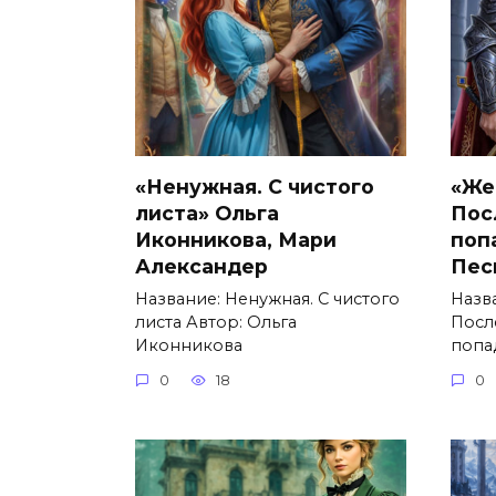
«Ненужная. С чистого
«Же
листа» Ольга
Пос
Иконникова, Мари
поп
Александер
Пес
Название: Ненужная. С чистого
Назв
листа Автор: Ольга
Посл
Иконникова
попа
0
18
0