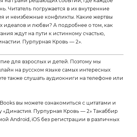
я на грани решающих событий, где каждое
ь. Читатель погружается в их внутренние
ия и неизбежные конфликты. Какие жертвы
х идеалов и любви? А подробнее о том, как
ания ждут на пути к истинному счастью,
инастии. Пурпурная Кровь — 2».
ятие для взрослых и детей. Поэтому мы
нлайн на русском языке самых интересных
жете также слушать аудиокниги на телефоне или
Books вы можете ознакомиться с цитатами и
гу «Династия. Пурпурная Кровь — 2» Такаббир
мой Android, iOS без регистрации в различных