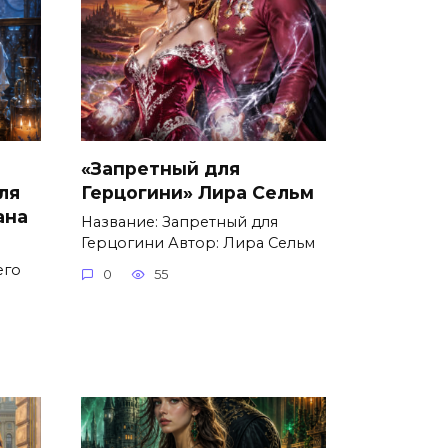
«Запретный для
ля
Герцогини» Лира Сельм
ана
Название: Запретный для
Герцогини Автор: Лира Сельм
его
0
55
о