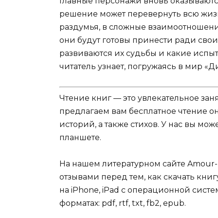
Главные персонажи вновь оказываютс
решение может перевернуть всю жизн
раздумья, в сложные взаимоотношен
они будут готовы принести ради свои
развиваются их судьбы и какие испыт
читатель узнает, погружаясь в мир «Д
Чтение книг — это увлекательное зан
предлагаем вам бесплатное чтение о
историй, а также стихов. У нас вы мо
планшете.
На нашем литературном сайте Amour-
отзывами перед тем, как скачать кни
на iPhone, iPad с операционной систе
форматах: pdf, rtf, txt, fb2, epub.