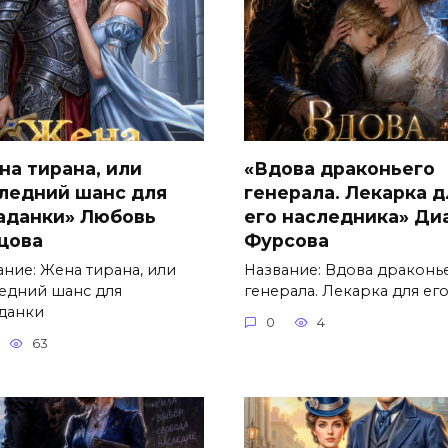
на тирана, или
«Вдова драконьего
ледний шанс для
генерала. Лекарка д
аданки» Любовь
его наследника» Ди
цова
Фурсова
ание: Жена тирана, или
Название: Вдова драконь
едний шанс для
генерала. Лекарка для ег
данки
0
4
63