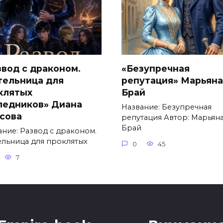
звод с драконом.
«Безупречная
тельница для
репутация» Марьяна
клятых
Брай
ледников» Диана
Название: Безупречная
сова
репутация Автор: Марьян
Брай
ание: Развод с драконом.
ельница для проклятых
0
45
7