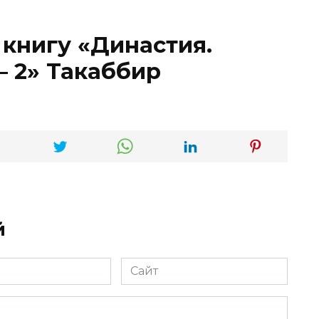
 книгу «Династия.
 2» Такаббир
й
Сайт