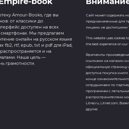
Empire-book
Внимание
теку Amour-Books, где вы
Сайт может содержать м
ов: от классики до
предназначенные для п
терфейс доступен на всех
лицами, не достигшими 1
 смартфонах. Мы предлагаем
This website uses cookies t
чтение онлайн на русском языке
the best experience on our 
b2, rtf, epub, txt и pdf для iPad,
 распространяется и на
Фрагменты произведен
алами. Наша цель —
ссылками на магазин кн
нь грамотности.
официальную страницу а
доступна покупка книги 
конце ознакомительного
сотрудничаем по партн
программам с легальны
распространителями кон
Litres.ru, Litnet.com, Bookr
другие.