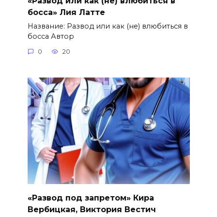
«Развод или как (не) влюбиться в
босса» Лия Латте
Название: Развод или как (не) влюбиться в
босса Автор
0
20
«Развод под запретом» Кира
Вербицкая, Виктория Вестич