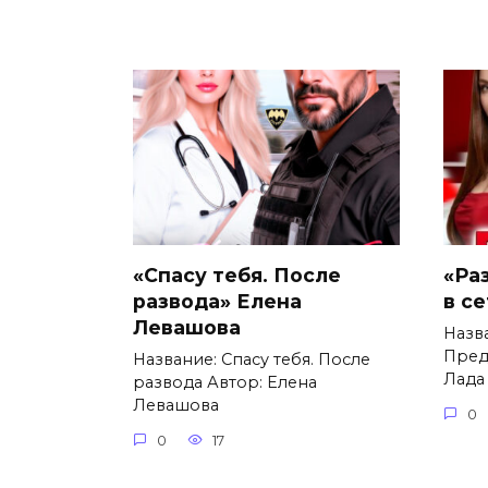
«Спасу тебя. После
«Ра
развода» Елена
в с
Левашова
Назв
Пред
Название: Спасу тебя. После
Лада
развода Автор: Елена
Левашова
0
0
17