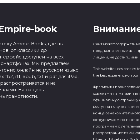
Empire-book
Внимание
теку Amour-Books, где вы
Сайт может содержать м
ов: от классики до
предназначенные для п
терфейс доступен на всех
лицами, не достигшими 1
 смартфонах. Мы предлагаем
This website uses cookies t
чтение онлайн на русском языке
the best experience on our 
b2, rtf, epub, txt и pdf для iPad,
 распространяется и на
Фрагменты произведен
алами. Наша цель —
ссылками на магазин кн
нь грамотности.
официальную страницу а
доступна покупка книги 
конце ознакомительного
сотрудничаем по партн
программам с легальны
распространителями кон
Litres.ru, Litnet.com, Bookr