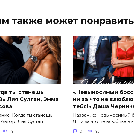
ам также может понравить
гда ты станешь
«Невыносимый босс.
й» Лия Султан, Эмма
ни за что не влюблю
сова
тебя!» Даша Чернич
ание: Когда ты станешь
Название: Невыносимый б
 Автор: Лия Султан
Я ни за что не влюблюсь в
14
0
45