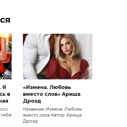
ся
 Я
«Измена. Любовь
сь в
вместо слов» Ариша
ная
Дрозд
осс.
Название: Измена. Любовь
 тебя!
вместо слов Автор: Ариша
Дрозд