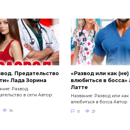
звод. Предательство
«Развод или как (не)
ети» Лада Зорина
влюбиться в босса»
Латте
ание: Развод.
ательство в сети Автор:
Название: Развод или как 
влюбиться в босса Автор
14
0
21