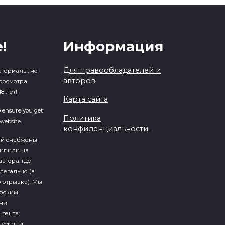
!
Информация
Для правообладателей и
атериалы, не
авторов
росмотра
8 лет!
Карта сайта
o ensure you get
Политика
website.
конфиденциальности
ий cнабжены
иг или на
втора, где
легально (в
 отрывка). Мы
ерским
ми
тента:
iver.ru и