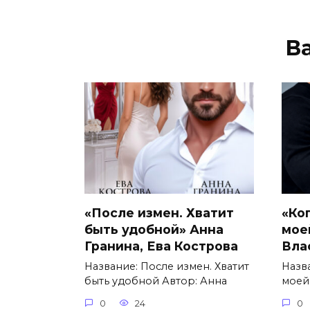
В
«После измен. Хватит
«Ко
быть удобной» Анна
мое
Гранина, Ева Кострова
Вла
Название: После измен. Хватит
Назв
быть удобной Автор: Анна
моей
0
24
0