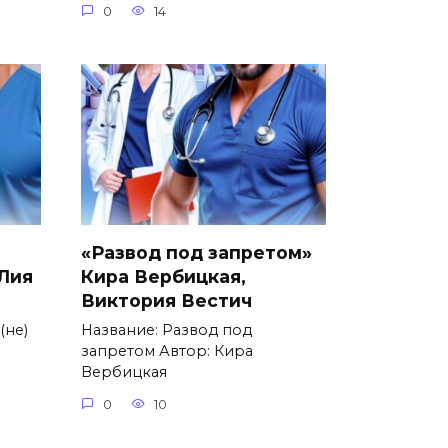
0
14
«Развод под запретом»
 Лия
Кира Вербицкая,
Виктория Вестич
(не)
Название: Развод под
запретом Автор: Кира
Вербицкая
0
10