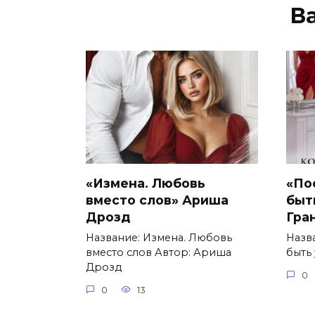
В
«Измена. Любовь
«По
вместо слов» Ариша
быт
Дрозд
Гра
Название: Измена. Любовь
Назв
вместо слов Автор: Ариша
быть
Дрозд
0
0
13