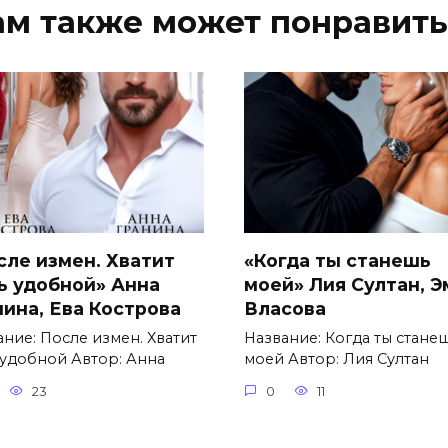
ам также может понравить
сле измен. Хватит
«Когда ты станешь
ь удобной» Анна
моей» Лия Султан, 
нина, Ева Кострова
Власова
ание: После измен. Хватит
Название: Когда ты стане
 удобной Автор: Анна
моей Автор: Лия Султан
23
0
11