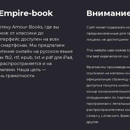
Empire-book
Внимание
теку Amour-Books, где вы
Сайт может содержать м
ов: от классики до
предназначенные для п
терфейс доступен на всех
лицами, не достигшими 1
 смартфонах. Мы предлагаем
This website uses cookies t
чтение онлайн на русском языке
the best experience on our 
b2, rtf, epub, txt и pdf для iPad,
 распространяется и на
Фрагменты произведен
алами. Наша цель —
ссылками на магазин кн
нь грамотности.
официальную страницу а
доступна покупка книги 
конце ознакомительного
сотрудничаем по партн
программам с легальны
распространителями кон
Litres.ru, Litnet.com, Bookr
другие.