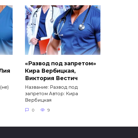
«Развод под запретом»
 Лия
Кира Вербицкая,
Виктория Вестич
(не)
Название: Развод под
запретом Автор: Кира
Вербицкая
0
9