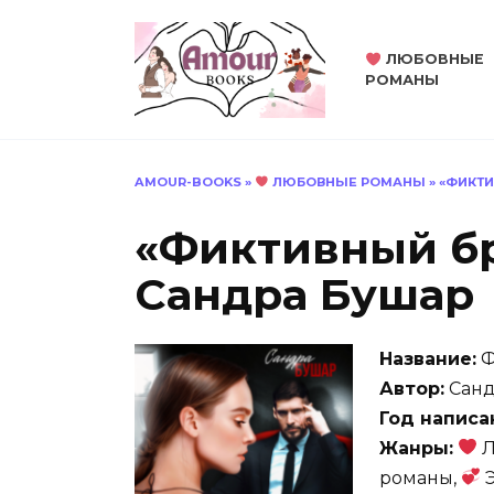
Перейти
к
ЛЮБОВНЫЕ
содержанию
РОМАНЫ
AMOUR-BOOKS
»
ЛЮБОВНЫЕ РОМАНЫ
»
«ФИКТИ
«Фиктивный бр
Сандра Бушар
Название:
Ф
Автор:
Санд
Год написа
Жанры:
Л
романы,
Э