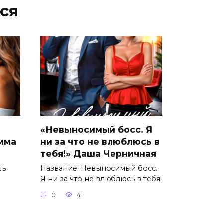
ся
«Невыносимый босс. Я
Эмма
ни за что не влюблюсь в
тебя!» Даша Черничная
шь
Название: Невыносимый босс.
Я ни за что не влюблюсь в тебя!
0
41