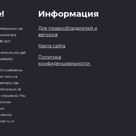
!
Информация
Для правообладателей и
атериалы, не
авторов
росмотра
8 лет!
Карта сайта
o ensure you get
Политика
website.
конфиденциальности
ий cнабжены
иг или на
втора, где
легально (в
 отрывка). Мы
ерским
ми
тента:
iver.ru и