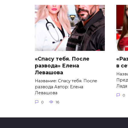
«Спасу тебя. После
«Ра
развода» Елена
в с
Левашова
Назв
Пред
Название: Спасу тебя. После
Лада
развода Автор: Елена
Левашова
0
0
16