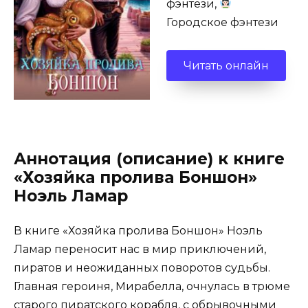
фэнтези,
Городское фэнтези
Читать онлайн
Аннотация (описание) к книге
«Хозяйка пролива Боншон»
Ноэль Ламар
В книге «Хозяйка пролива Боншон» Ноэль
Ламар переносит нас в мир приключений,
пиратов и неожиданных поворотов судьбы.
Главная героиня, Мирабелла, очнулась в трюме
старого пиратского корабля, с обрывочными