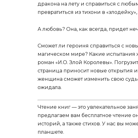
дракона на лету и справиться с любы
превратиться из тихони в «злодейку»,
А любовь? Она, как всегда, придет не
Сможет ли героиня справиться с новы
магическом мире? Какие испытания ж
роман «И.О. Злой Королевы». Погрузи
страница приносит новые открытия и
женщина сможет изменить свою судьбу
ожидала.
Чтение книг — это увлекательное зан
предлагаем вам бесплатное чтение о
историй, а также стихов. У нас вы мо
планшете.