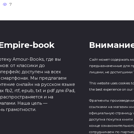
7
Empire-book
Внимание
теку Amour-Books, где вы
Сайт может содержать м
ов: от классики до
предназначенные для п
терфейс доступен на всех
лицами, не достигшими 1
 смартфонах. Мы предлагаем
This website uses cookies t
чтение онлайн на русском языке
the best experience on our 
b2, rtf, epub, txt и pdf для iPad,
 распространяется и на
Фрагменты произведен
алами. Наша цель —
ссылками на магазин кн
нь грамотности.
официальную страницу а
доступна покупка книги 
конце ознакомительного
сотрудничаем по партн