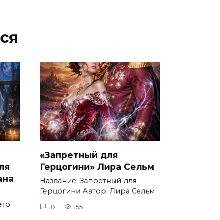
ся
«Запретный для
ля
Герцогини» Лира Сельм
ана
Название: Запретный для
Герцогини Автор: Лира Сельм
его
0
55
о