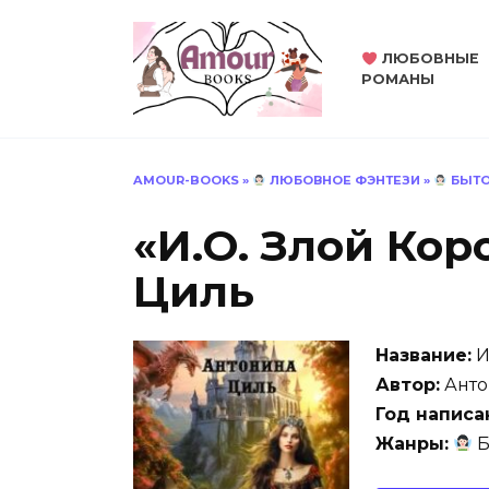
Перейти
к
ЛЮБОВНЫЕ
содержанию
РОМАНЫ
AMOUR-BOOKS
»
ЛЮБОВНОЕ ФЭНТЕЗИ
»
БЫТО
«И.О. Злой Ко
Циль
Название:
И
Автор:
Анто
Год написа
Жанры:
Б