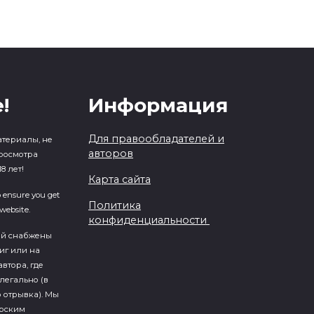
!
Информация
Для правообладателей и
атериалы, не
авторов
росмотра
8 лет!
Карта сайта
o ensure you get
Политика
website.
конфиденциальности
ий cнабжены
иг или на
втора, где
легально (в
 отрывка). Мы
ерским