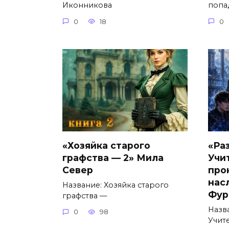
Иконникова
попа
0
18
0
«Хозяйка старого
«Ра
графства — 2» Мила
Учи
Север
про
нас
Название: Хозяйка старого
Фур
графства —
Назв
0
98
Учит