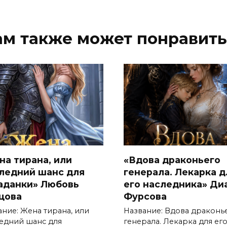
ам также может понравить
на тирана, или
«Вдова драконьего
ледний шанс для
генерала. Лекарка д
аданки» Любовь
его наследника» Ди
цова
Фурсова
ание: Жена тирана, или
Название: Вдова драконь
едний шанс для
генерала. Лекарка для ег