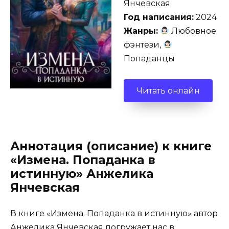
Янчевская
Год написания:
2024
Жанры:
Любовное
фэнтези,
Попаданцы
Читать онлайн
Аннотация (описание) к книге
«Измена. Попаданка в
истинную» Анжелика
Янчевская
В книге «Измена. Попаданка в истинную» автор
Анжелика Янчевская погружает нас в