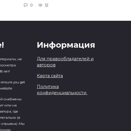
0
12
!
Информация
Для правообладателей и
атериалы, не
авторов
росмотра
8 лет!
Карта сайта
o ensure you get
Политика
website.
конфиденциальности
ий cнабжены
иг или на
втора, где
легально (в
 отрывка). Мы
ерским