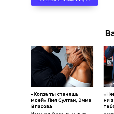
В
«Когда ты станешь
«Не
моей» Лия Султан, Эмма
ни 
Власова
теб
Название: Когда ты станешь
Назв