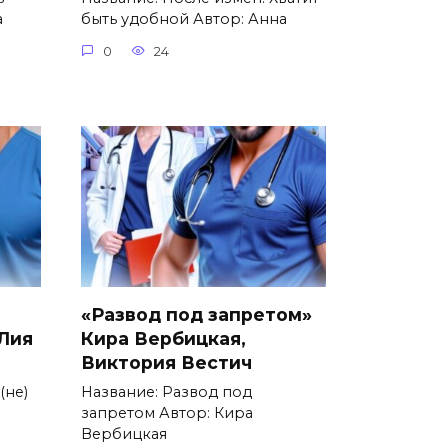
а
быть удобной Автор: Анна
0
24
«Развод под запретом»
 Лия
Кира Вербицкая,
Виктория Вестич
(не)
Название: Развод под
запретом Автор: Кира
Вербицкая