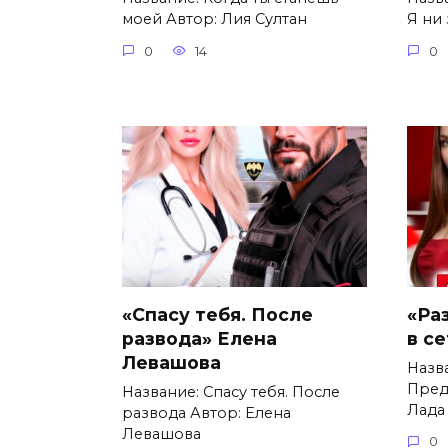
моей Автор: Лия Султан
Я ни 
0
14
0
«Спасу тебя. После
«Ра
развода» Елена
в с
Левашова
Назв
Пред
Название: Спасу тебя. После
Лада
развода Автор: Елена
Левашова
0