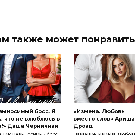
ам также может понравить
выносимый босс. Я
«Измена. Любовь
за что не влюблюсь в
вместо слов» Ариша
я!» Даша Черничная
Дрозд
ание: Невыносимый босс.
Название: Измена. Любов