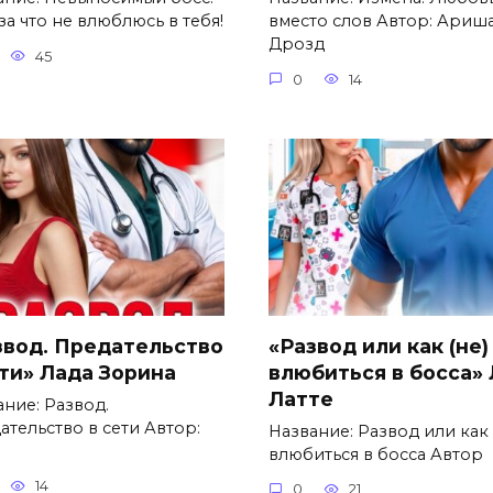
за что не влюблюсь в тебя!
вместо слов Автор: Ариш
Дрозд
45
0
14
звод. Предательство
«Развод или как (не)
ети» Лада Зорина
влюбиться в босса»
Латте
ание: Развод.
ательство в сети Автор:
Название: Развод или как 
влюбиться в босса Автор
14
0
21