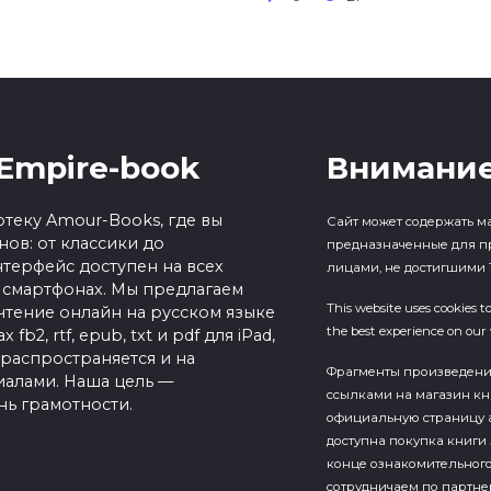
Empire-book
Внимание
теку Amour-Books, где вы
Сайт может содержать м
ов: от классики до
предназначенные для п
терфейс доступен на всех
лицами, не достигшими 1
 смартфонах. Мы предлагаем
This website uses cookies t
чтение онлайн на русском языке
the best experience on our 
b2, rtf, epub, txt и pdf для iPad,
 распространяется и на
Фрагменты произведен
алами. Наша цель —
ссылками на магазин кн
нь грамотности.
официальную страницу а
доступна покупка книги 
конце ознакомительного
сотрудничаем по партн