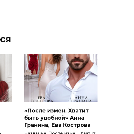
ся
«После измен. Хватит
быть удобной» Анна
Гранина, Ева Кострова
ь
Название: После измен. Хватит