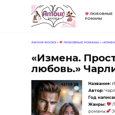
Перейти
к
ЛЮБОВНЫЕ
содержанию
РОМАНЫ
AMOUR-BOOKS
»
ЛЮБОВНЫЕ РОМАНЫ
»
«ИЗМЕН
«Измена. Прост
любовь.» Чарл
Название:
И
Автор:
Чарл
Год написа
Жанры:
Л
романы,
Э