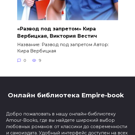
«Развод под запретом» Кира
Вербицкая, Виктория Вестич
Название: Развод под запретом Автор:
Кира Вербицкая
0
9
Онлайн библиотека Empire-book
Добро пожаловать в нашу онлайн-библиотеку
Amour-Books, где вы найдете широкий выбор
любовных романов: от классики до современности
и самоиздата. Удобный интерфейс доступен на всех