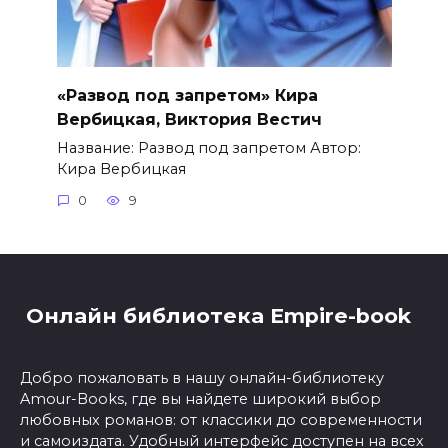
«Развод под запретом» Кира
Вербицкая, Виктория Вестич
Название: Развод под запретом Автор:
Кира Вербицкая
0
9
Онлайн библиотека Empire-book
Добро пожаловать в нашу онлайн-библиотеку
Amour-Books, где вы найдете широкий выбор
любовных романов: от классики до современности
и самоиздата. Удобный интерфейс доступен на всех