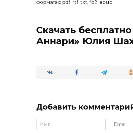
форматах: pdf, rtf, txt, fb2, epub.
Скачать бесплатно
Аннари» Юлия Ша
Добавить комментари
Имя
Email
*
*