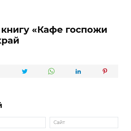
 книгу «Кафе госпожи
храй
й
Сайт