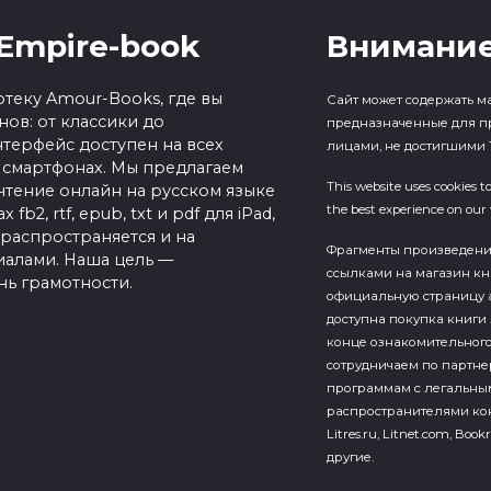
Empire-book
Внимание
теку Amour-Books, где вы
Сайт может содержать м
ов: от классики до
предназначенные для п
терфейс доступен на всех
лицами, не достигшими 1
 смартфонах. Мы предлагаем
This website uses cookies t
чтение онлайн на русском языке
the best experience on our 
b2, rtf, epub, txt и pdf для iPad,
 распространяется и на
Фрагменты произведен
алами. Наша цель —
ссылками на магазин кн
нь грамотности.
официальную страницу а
доступна покупка книги 
конце ознакомительного
сотрудничаем по партн
программам с легальны
распространителями кон
Litres.ru, Litnet.com, Bookr
другие.