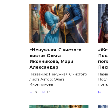
«Ненужная. С чистого
«Же
листа» Ольга
Пос
Иконникова, Мари
поп
Александер
Пес
Название: Ненужная. С чистого
Назв
листа Автор: Ольга
Посл
Иконникова
попа
0
17
0