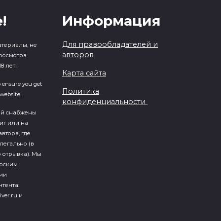
!
Информация
Для правообладателей и
атериалы, не
авторов
росмотра
8 лет!
Карта сайта
o ensure you get
Политика
website.
конфиденциальности
ий cнабжены
иг или на
втора, где
легально (в
 отрывка). Мы
ерским
ми
тента:
iver.ru и