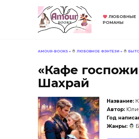
Перейти
к
ЛЮБОВНЫЕ
содержанию
РОМАНЫ
AMOUR-BOOKS
»
ЛЮБОВНОЕ ФЭНТЕЗИ
»
БЫТО
«Кафе госпожи
Шахрай
Название:
К
Автор:
Юлия
Год написа
Жанры:
Б