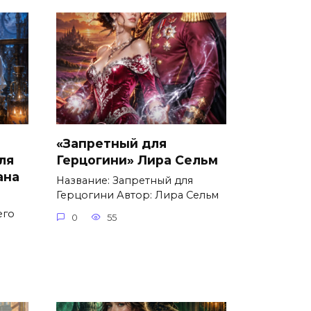
«Запретный для
ля
Герцогини» Лира Сельм
ана
Название: Запретный для
Герцогини Автор: Лира Сельм
его
0
55
о