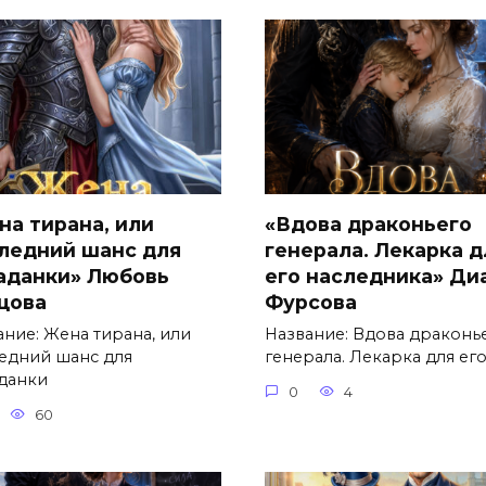
на тирана, или
«Вдова драконьего
ледний шанс для
генерала. Лекарка д
аданки» Любовь
его наследника» Ди
цова
Фурсова
ание: Жена тирана, или
Название: Вдова драконь
едний шанс для
генерала. Лекарка для ег
данки
0
4
60