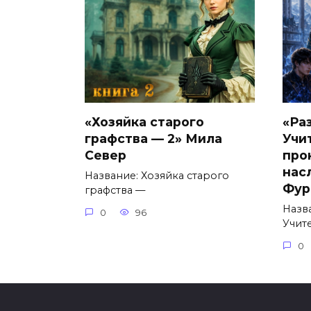
«Хозяйка старого
«Ра
графства — 2» Мила
Учи
Север
про
нас
Название: Хозяйка старого
Фур
графства —
Назв
0
96
Учит
0