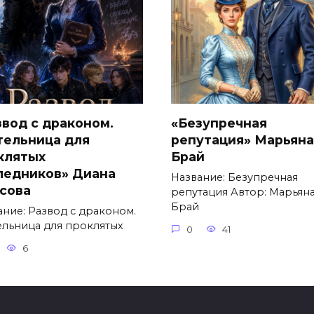
звод с драконом.
«Безупречная
тельница для
репутация» Марьяна
клятых
Брай
ледников» Диана
Название: Безупречная
сова
репутация Автор: Марьян
Брай
ание: Развод с драконом.
ельница для проклятых
0
41
6