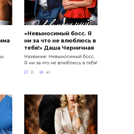
«Невыносимый босс. Я
Эмма
ни за что не влюблюсь в
тебя!» Даша Черничная
шь
Название: Невыносимый босс.
Я ни за что не влюблюсь в тебя!
0
41