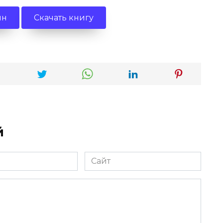
йн
Скачать книгу
й
Сайт