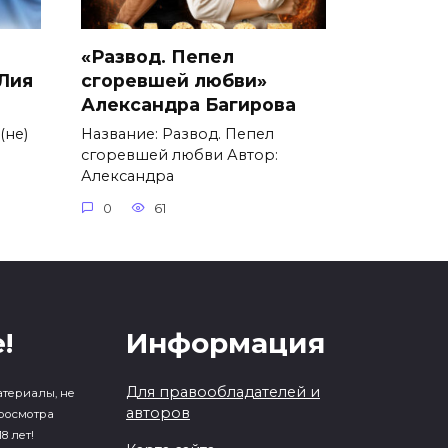
«Развод. Пепел
 Лия
сгоревшей любви»
Александра Багирова
(не)
Название: Развод. Пепел
сгоревшей любви Автор:
Александра
0
61
!
Информация
Для правообладателей и
атериалы, не
авторов
росмотра
8 лет!