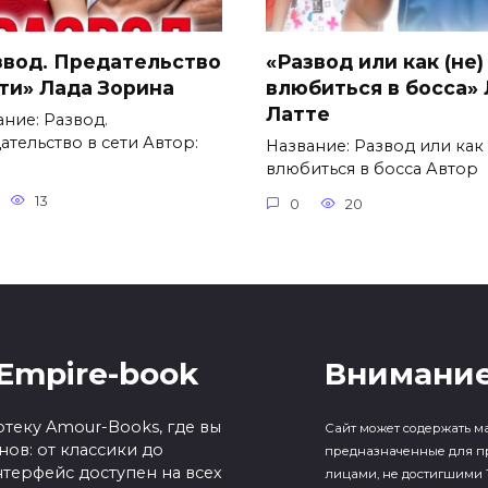
звод. Предательство
«Развод или как (не)
ети» Лада Зорина
влюбиться в босса»
Латте
ание: Развод.
ательство в сети Автор:
Название: Развод или как 
влюбиться в босса Автор
13
0
20
Empire-book
Внимание
теку Amour-Books, где вы
Сайт может содержать м
ов: от классики до
предназначенные для п
терфейс доступен на всех
лицами, не достигшими 1