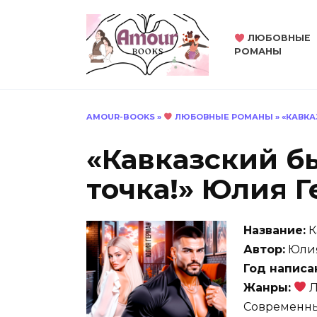
Перейти
к
ЛЮБОВНЫЕ
содержанию
РОМАНЫ
AMOUR-BOOKS
»
ЛЮБОВНЫЕ РОМАНЫ
»
«КАВКА
«Кавказский б
точка!» Юлия 
Название:
К
Автор:
Юлия
Год написа
Жанры:
Л
Современны