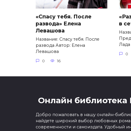
«Спасу тебя. После
«Ра
развода» Елена
в с
Левашова
Назв
Пред
Название: Спасу тебя. После
Лада
развода Автор: Елена
Левашова
0
0
16
Онлайн библиотека 
Добро пожаловать в нашу онлайн-библио
найдете широкий выбор любовных роман
современности и самоиздата. Удобный ин