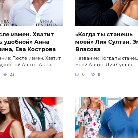
сле измен. Хватит
«Когда ты станешь
ь удобной» Анна
моей» Лия Султан, 
нина, Ева Кострова
Власова
ание: После измен. Хватит
Название: Когда ты стане
 удобной Автор: Анна
моей Автор: Лия Султан
23
0
11