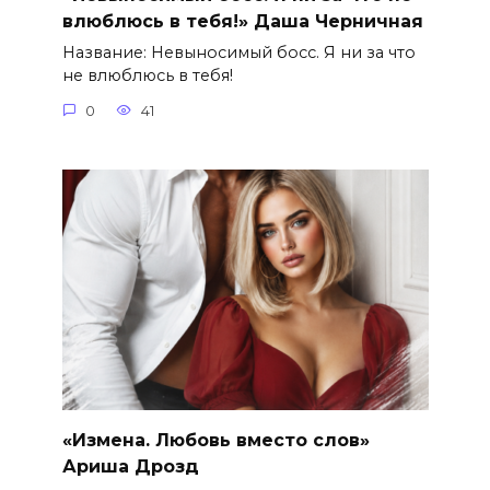
влюблюсь в тебя!» Даша Черничная
Название: Невыносимый босс. Я ни за что
не влюблюсь в тебя!
0
41
«Измена. Любовь вместо слов»
Ариша Дрозд