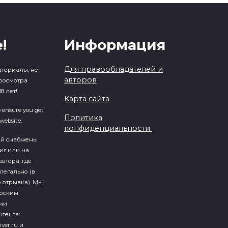
!
Информация
Для правообладателей и
атериалы, не
авторов
росмотра
8 лет!
Карта сайта
o ensure you get
Политика
website.
конфиденциальности
ий cнабжены
иг или на
втора, где
легально (в
 отрывка). Мы
ерским
ми
тента:
iver.ru и