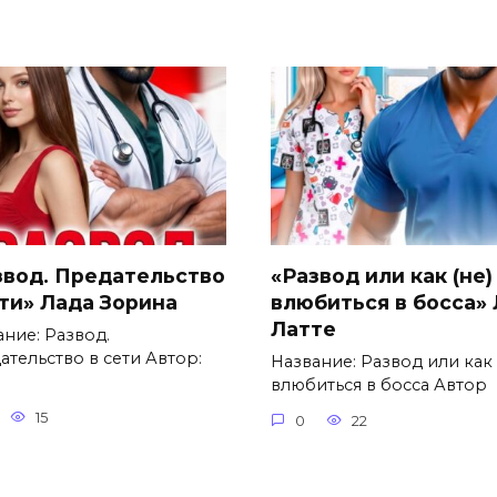
звод. Предательство
«Развод или как (не)
ети» Лада Зорина
влюбиться в босса»
Латте
ание: Развод.
ательство в сети Автор:
Название: Развод или как 
влюбиться в босса Автор
15
0
22