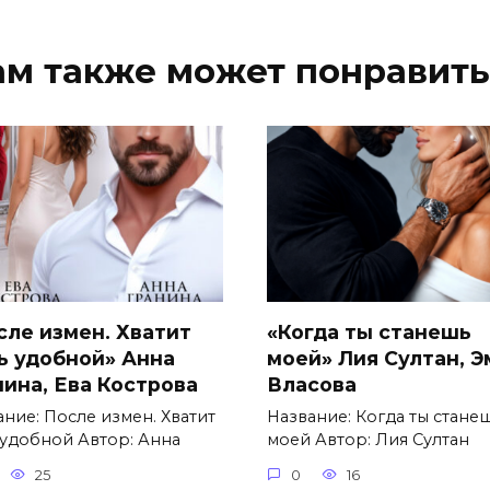
ам также может понравить
сле измен. Хватит
«Когда ты станешь
ь удобной» Анна
моей» Лия Султан, 
нина, Ева Кострова
Власова
ание: После измен. Хватит
Название: Когда ты стане
 удобной Автор: Анна
моей Автор: Лия Султан
25
0
16