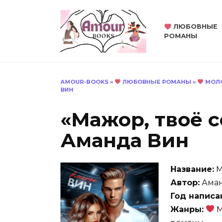
Перейти
к
ЛЮБОВНЫЕ
содержанию
РОМАНЫ
AMOUR-BOOKS
»
ЛЮБОВНЫЕ РОМАНЫ
»
МОЛО
ВИН
«Мажор, твоё с
Аманда Вин
Название:
М
Автор:
Аман
Год написа
Жанры:
М