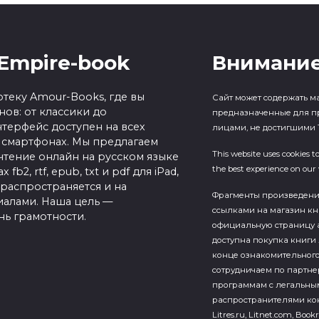
Empire-book
Внимание
теку Amour-Books, где вы
Сайт может содержать м
ов: от классики до
предназначенные для п
терфейс доступен на всех
лицами, не достигшими 1
 смартфонах. Мы предлагаем
This website uses cookies t
чтение онлайн на русском языке
the best experience on our 
b2, rtf, epub, txt и pdf для iPad,
 распространяется и на
Фрагменты произведен
алами. Наша цель —
ссылками на магазин кн
нь грамотности.
официальную страницу а
доступна покупка книги 
конце ознакомительного
сотрудничаем по партн
программам с легальны
распространителями кон
Litres.ru, Litnet.com, Bookr