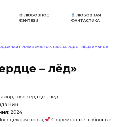
ЛЮБОВНОЕ
ЛЮБОВНАЯ
ФЭНТЕЗИ
ФАНТАСТИКА
ДЕЖНАЯ ПРОЗА
»
«МАЖОР, ТВОЁ СЕРДЦЕ – ЛЁД» АМАНДА
ердце – лёд»
ажор, твоё сердце – лёд
да Вин
ния:
2024
олодежная проза,
Современные любовные