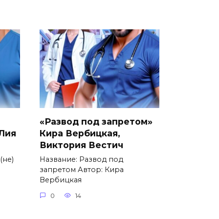
«Развод под запретом»
 Лия
Кира Вербицкая,
Виктория Вестич
(не)
Название: Развод под
запретом Автор: Кира
Вербицкая
0
14