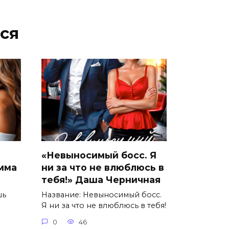
ся
«Невыносимый босс. Я
Эмма
ни за что не влюблюсь в
тебя!» Даша Черничная
шь
Название: Невыносимый босс.
Я ни за что не влюблюсь в тебя!
0
46