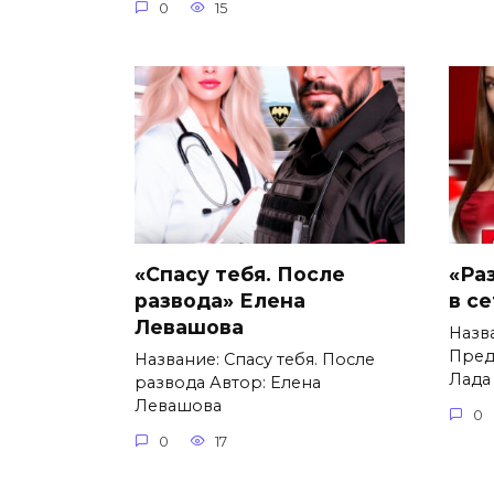
0
15
«Спасу тебя. После
«Ра
развода» Елена
в с
Левашова
Назв
Пред
Название: Спасу тебя. После
Лада
развода Автор: Елена
Левашова
0
0
17