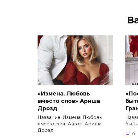
В
«Измена. Любовь
«По
вместо слов» Ариша
быт
Дрозд
Гра
Название: Измена. Любовь
Назв
вместо слов Автор: Ариша
быть
Дрозд
0