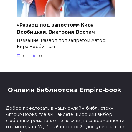
«Развод под запретом» Кира
Вербицкая, Виктория Вестич
Название: Развод под запретом Автор:
Кира Вербицкая
0
10
Онлайн библиотека Empire-book
Добро пожаловать в нашу онлайн-библиотеку
Amour-Books, где вы найдете широкий выбор
любовных романов: от классики до современности
и самоиздата. Удобный интерфейс доступен на всех