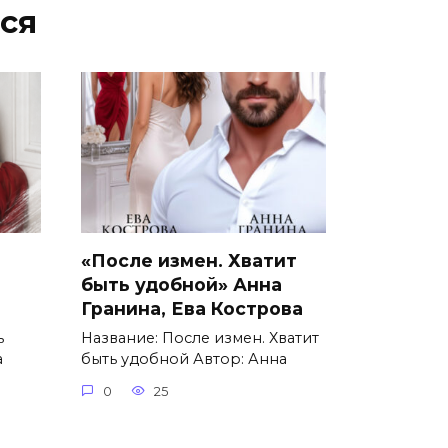
ся
«После измен. Хватит
быть удобной» Анна
Гранина, Ева Кострова
ь
Название: После измен. Хватит
а
быть удобной Автор: Анна
0
25