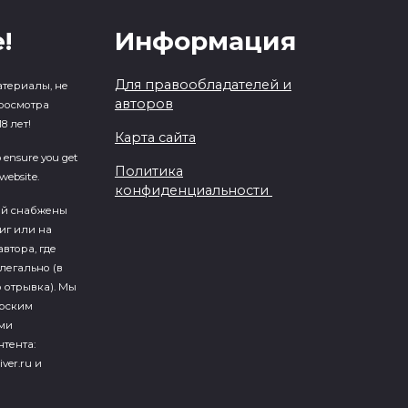
!
Информация
Для правообладателей и
атериалы, не
авторов
росмотра
8 лет!
Карта сайта
o ensure you get
Политика
website.
конфиденциальности
ий cнабжены
иг или на
втора, где
легально (в
 отрывка). Мы
ерским
ми
тента:
iver.ru и