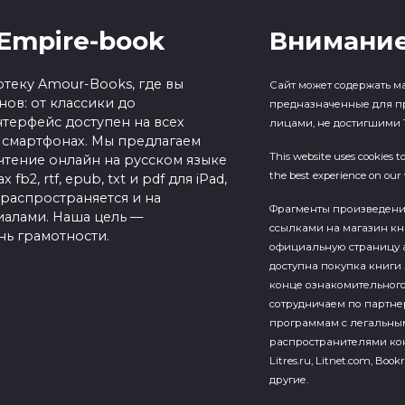
Empire-book
Внимание
теку Amour-Books, где вы
Сайт может содержать м
ов: от классики до
предназначенные для п
терфейс доступен на всех
лицами, не достигшими 1
 смартфонах. Мы предлагаем
This website uses cookies t
чтение онлайн на русском языке
the best experience on our 
b2, rtf, epub, txt и pdf для iPad,
 распространяется и на
Фрагменты произведен
алами. Наша цель —
ссылками на магазин кн
нь грамотности.
официальную страницу а
доступна покупка книги 
конце ознакомительного
сотрудничаем по партн
программам с легальны
распространителями кон
Litres.ru, Litnet.com, Bookr
другие.