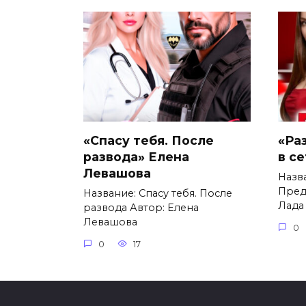
«Спасу тебя. После
«Ра
развода» Елена
в с
Левашова
Назв
Пред
Название: Спасу тебя. После
Лада
развода Автор: Елена
Левашова
0
0
17