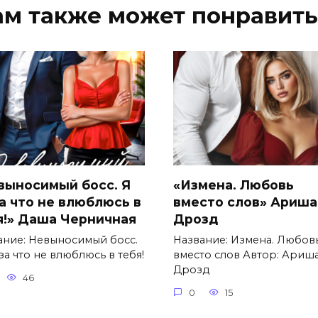
ам также может понравить
выносимый босс. Я
«Измена. Любовь
за что не влюблюсь в
вместо слов» Ариша
я!» Даша Черничная
Дрозд
ание: Невыносимый босс.
Название: Измена. Любов
за что не влюблюсь в тебя!
вместо слов Автор: Ариш
Дрозд
46
0
15