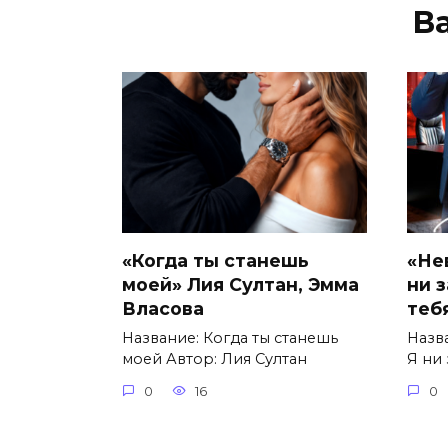
В
«Когда ты станешь
«Не
моей» Лия Султан, Эмма
ни 
Власова
теб
Название: Когда ты станешь
Назв
моей Автор: Лия Султан
Я ни 
0
16
0