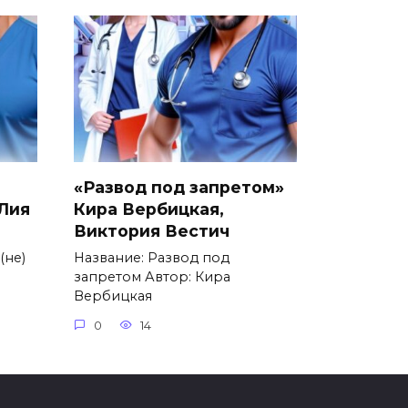
«Развод под запретом»
 Лия
Кира Вербицкая,
Виктория Вестич
(не)
Название: Развод под
запретом Автор: Кира
Вербицкая
0
14