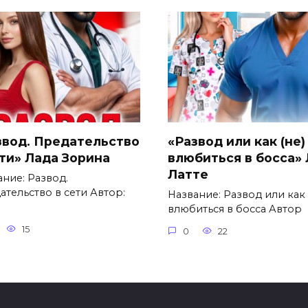
звод. Предательство
«Развод или как (не)
ети» Лада Зорина
влюбиться в босса»
Латте
ание: Развод.
ательство в сети Автор:
Название: Развод или как 
влюбиться в босса Автор
15
0
22