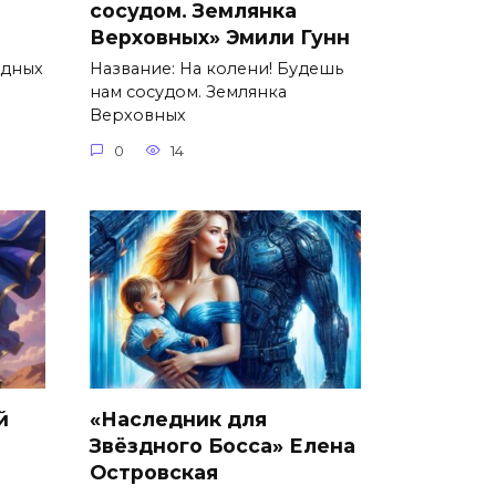
сосудом. Землянка
Верховных» Эмили Гунн
здных
Название: На колени! Будешь
нам сосудом. Землянка
Верховных
0
14
й
«Наследник для
Звёздного Босса» Елена
Островская