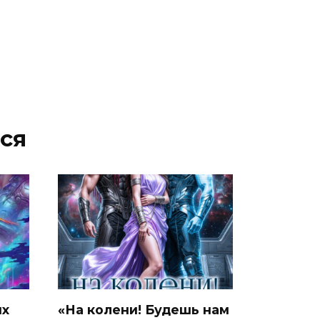
ся
ых
«На колени! Будешь нам