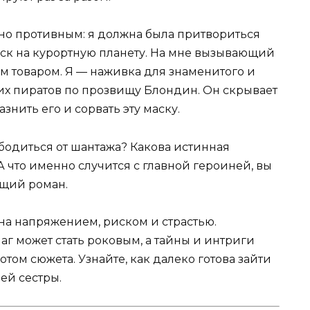
но противным: я должна была притвориться
уск на курортную планету. На мне вызывающий
м товаром. Я — наживка для знаменитого и
х пиратов по прозвищу Блондин. Он скрывает
знить его и сорвать эту маску.
бодиться от шантажа? Какова истинная
 что именно случится с главной героиней, вы
ющий роман.
на напряжением, риском и страстью.
аг может стать роковым, а тайны и интриги
ом сюжета. Узнайте, как далеко готова зайти
ей сестры.