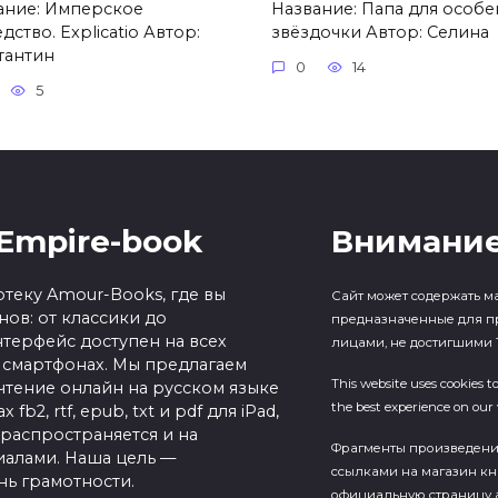
ание: Имперское
Название: Папа для особ
дство. Explicatio Автор:
звёздочки Автор: Селина
тантин
0
14
5
Empire-book
Внимание
теку Amour-Books, где вы
Сайт может содержать м
ов: от классики до
предназначенные для п
терфейс доступен на всех
лицами, не достигшими 1
 смартфонах. Мы предлагаем
This website uses cookies t
чтение онлайн на русском языке
the best experience on our 
b2, rtf, epub, txt и pdf для iPad,
 распространяется и на
Фрагменты произведен
алами. Наша цель —
ссылками на магазин кн
нь грамотности.
официальную страницу а