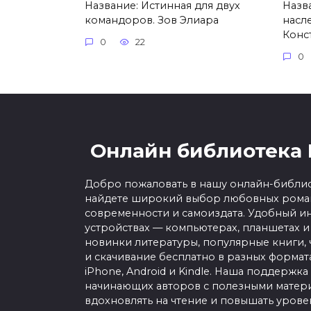
Название: Истинная для двух
Назв
командоров. Зов Элиара
насле
Конс
0
22
0
Онлайн библиотека 
Добро пожаловать в нашу онлайн-библио
найдете широкий выбор любовных роман
современности и самоиздата. Удобный ин
устройствах — компьютерах, планшетах и
новинки литературы, популярные книги, 
и скачивание бесплатно в разных форматах f
iPhone, Android и Kindle. Наша поддержка
начинающих авторов с полезными матери
вдохновлять на чтение и повышать урове