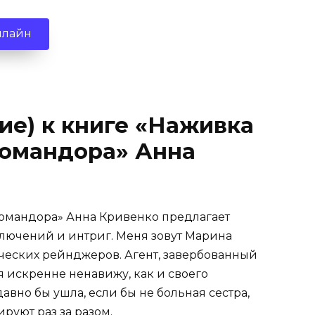
нлайн
ие) к книге «Наживка
Командора» Анна
Командора» Анна Кривенко предлагает
лючений и интриг. Меня зовут Марина
ических рейнджеров. Агент, завербованный
я искренне ненавижу, как и своего
авно бы ушла, если бы не больная сестра,
руют раз за разом.