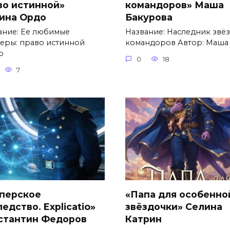
во истинной»
командоров» Маша
ина Ордо
Бакурова
ание: Ее любимые
Название: Наследник звё
еры: право истинной
командоров Автор: Маша
р
0
18
7
перское
«Папа для особенно
едство. Explicatio»
звёздочки» Селина
стантин Федоров
Катрин