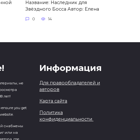
енной
Название: Наследник для
Звёздного Босса Автор: Елена
0
14
!
Информация
Для правообладателей и
атериалы, не
авторов
росмотра
8 лет!
Карта сайта
o ensure you get
Политика
website.
конфиденциальности
ий cнабжены
иг или на
втора, где