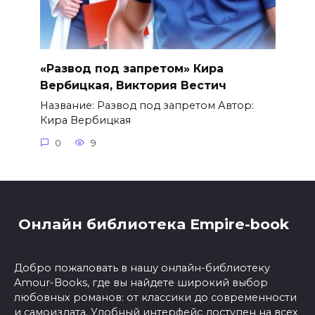
«Развод под запретом» Кира
Вербицкая, Виктория Вестич
Название: Развод под запретом Автор:
Кира Вербицкая
0
9
Онлайн библиотека Empire-book
Добро пожаловать в нашу онлайн-библиотеку
Amour-Books, где вы найдете широкий выбор
любовных романов: от классики до современности
и самоиздата. Удобный интерфейс доступен на всех