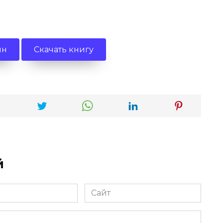
йн
Скачать книгу
й
Сайт