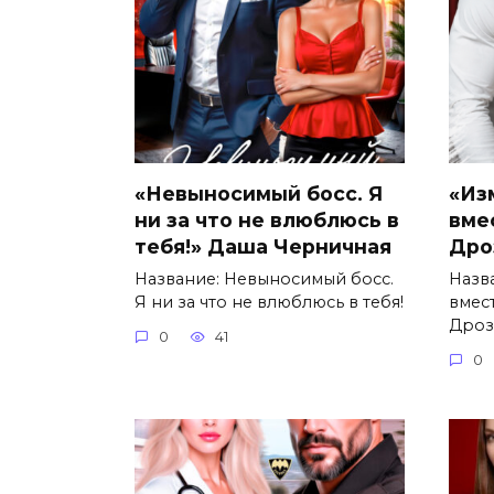
«Невыносимый босс. Я
«Из
ни за что не влюблюсь в
вме
тебя!» Даша Черничная
Дро
Название: Невыносимый босс.
Назв
Я ни за что не влюблюсь в тебя!
вмес
Дроз
0
41
0