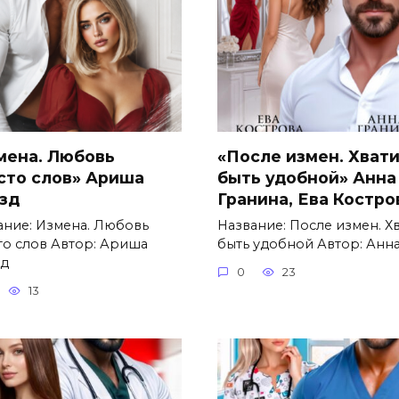
мена. Любовь
«После измен. Хват
сто слов» Ариша
быть удобной» Анна
зд
Гранина, Ева Костро
ание: Измена. Любовь
Название: После измен. Х
то слов Автор: Ариша
быть удобной Автор: Анн
д
0
23
13