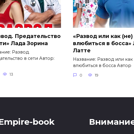
звод. Предательство
«Развод или как (не)
ети» Лада Зорина
влюбиться в босса»
Латте
ание: Развод.
ательство в сети Автор:
Название: Развод или как 
влюбиться в босса Автор
13
0
19
Empire-book
Внимание