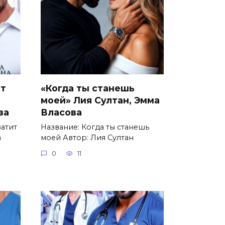
ит
«Когда ты станешь
моей» Лия Султан, Эмма
ва
Власова
ватит
Название: Когда ты станешь
а
моей Автор: Лия Султан
0
11