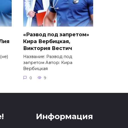
«Развод под запретом»
 Лия
Кира Вербицкая,
Виктория Вестич
(не)
Название: Развод под
запретом Автор: Кира
Вербицкая
0
9
!
Информация