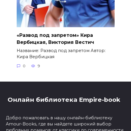
«Развод под запретом» Кира
Вербицкая, Виктория Вестич
Название: Развод под запретом Автор:
Кира Вербицкая
0
9
Онлайн библиотека Empire-book
Добро пожаловать в нашу онлайн-библиотеку
Amour-Books, где вы найдете широкий выбор
любовных романов: от классики до современности