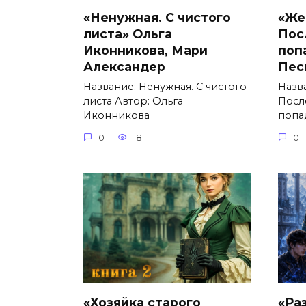
«Ненужная. С чистого
«Же
листа» Ольга
Пос
Иконникова, Мари
поп
Александер
Пес
Название: Ненужная. С чистого
Назв
листа Автор: Ольга
Посл
Иконникова
попа
0
18
0
«Хозяйка старого
«Ра