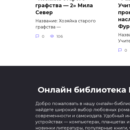
графства — 2» Мила
Учи
Север
про
нас
Название: Хозяйка старого
Фур
графства —
Назв
0
106
Учит
0
Онлайн библиотека 
Добро пожаловать в нашу онлайн-библио
найдете широкий выбор любовных роман
современности и самоиздата. Удобный ин
устройствах — компьютерах, планшетах и
новинки литературы, популярные книги, 