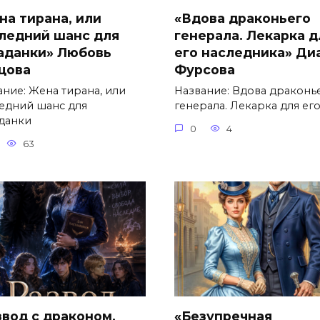
на тирана, или
«Вдова драконьего
ледний шанс для
генерала. Лекарка д
аданки» Любовь
его наследника» Ди
цова
Фурсова
ание: Жена тирана, или
Название: Вдова драконь
едний шанс для
генерала. Лекарка для ег
данки
0
4
63
звод с драконом.
«Безупречная