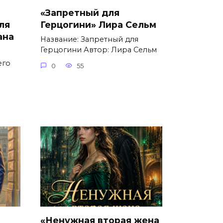
«Запретный для
ля
Герцогини» Лира Сельм
ана
Название: Запретный для
Герцогини Автор: Лира Сельм
его
0
55
о
«Ненужная вторая жена