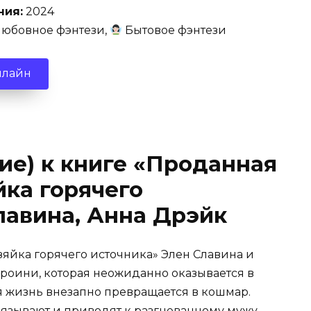
ния:
2024
юбовное фэнтези,
Бытовое фэнтези
нлайн
ие) к книге «Проданная
йка горячего
лавина, Анна Дрэйк
зяйка горячего источника» Элен Славина и
роини, которая неожиданно оказывается в
 жизнь внезапно превращается в кошмар.
вязывают и приводят к разгневанному мужу-