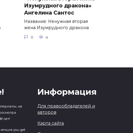
Изумрудного дракона»
Ангелина Сантос
Название: Ненужная вторая
а
жена Изумрудного дракона
0
4
!
Информация
Для правообладателей и
атериалы, не
авторов
росмотра
8 лет!
Карта сайта
o ensure you get