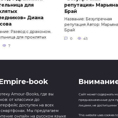
тельница для
репутация» Марьяна
клятых
Брай
ледников» Диана
Название: Безупречная
сова
репутация Автор: Марьян
Брай
ание: Развод с драконом.
ельница для проклятых
0
45
7
Empire-book
Внимание
теку Amour-Books, где вы
Сайт может содержать м
ов: от классики до
предназначенные для п
терфейс доступен на всех
лицами, не достигшими 1
 смартфонах. Мы предлагаем
This website uses cookies t
чтение онлайн на русском языке