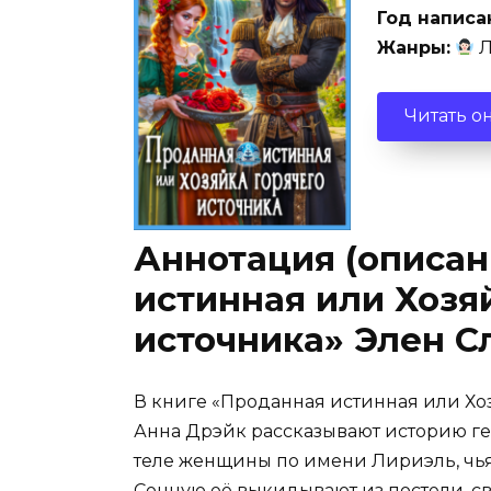
Год написа
Жанры:
Л
Читать о
Аннотация (описан
истинная или Хозя
источника» Элен С
В книге «Проданная истинная или Хо
Анна Дрэйк рассказывают историю ге
теле женщины по имени Лириэль, чья
Сонную её выкидывают из постели, с