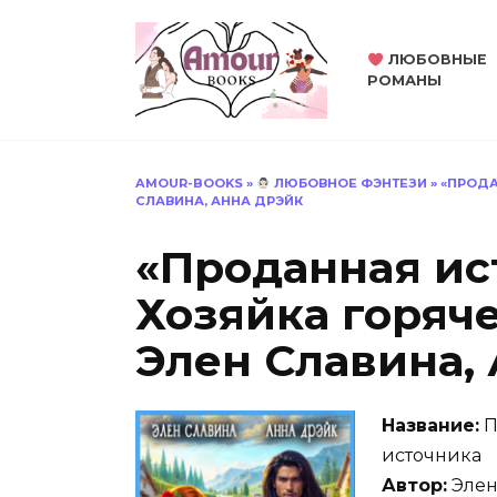
Перейти
к
ЛЮБОВНЫЕ
содержанию
РОМАНЫ
AMOUR-BOOKS
»
ЛЮБОВНОЕ ФЭНТЕЗИ
»
«ПРОДА
СЛАВИНА, АННА ДРЭЙК
«Проданная ис
Хозяйка горяч
Элен Славина,
Название:
П
источника
Автор:
Элен