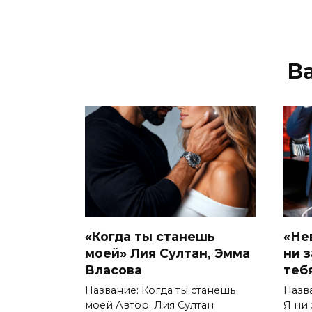
В
«Когда ты станешь
«Не
моей» Лия Султан, Эмма
ни 
Власова
теб
Название: Когда ты станешь
Назв
моей Автор: Лия Султан
Я ни 