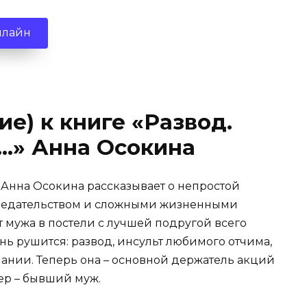
нлайн
е) к книге «Развод.
я…» Анна Осокина
…» Анна Осокина рассказывает о непростой
предательством и сложными жизненными
т мужа в постели с лучшей подругой всего
нь рушится: развод, инсульт любимого отчима,
ании. Теперь она – основной держатель акций
ер – бывший муж.