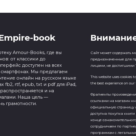
Empire-book
Внимание
теку Amour-Books, где вы
Сайт может содержать м
ов: от классики до
предназначенные для п
терфейс доступен на всех
лицами, не достигшими 1
 смартфонах. Мы предлагаем
This website uses cookies t
чтение онлайн на русском языке
the best experience on our 
b2, rtf, epub, txt и pdf для iPad,
 распространяется и на
Фрагменты произведен
алами. Наша цель —
ссылками на магазин кн
нь грамотности.
официальную страницу а
доступна покупка книги 
конце ознакомительного
сотрудничаем по партн
программам с легальны