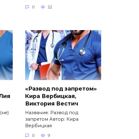
0
22
«Развод под запретом»
 Лия
Кира Вербицкая,
Виктория Вестич
(не)
Название: Развод под
запретом Автор: Кира
Вербицкая
0
9