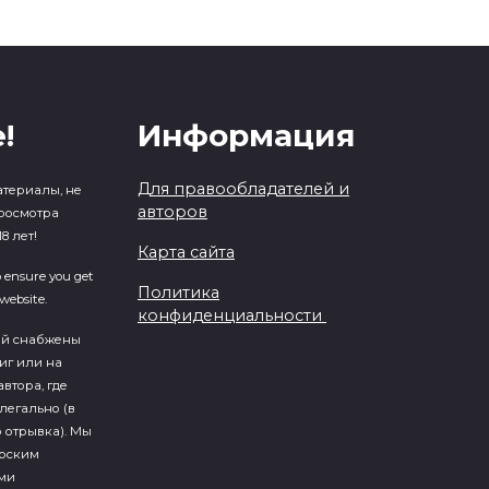
!
Информация
Для правообладателей и
атериалы, не
авторов
росмотра
8 лет!
Карта сайта
o ensure you get
Политика
website.
конфиденциальности
ий cнабжены
иг или на
втора, где
легально (в
 отрывка). Мы
ерским
ми