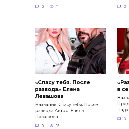
0
11
0
«Спасу тебя. После
«Ра
развода» Елена
в с
Левашова
Назв
Пред
Название: Спасу тебя. После
Лада
развода Автор: Елена
Левашова
0
0
15