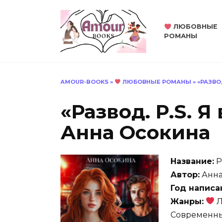
Перейти
к
ЛЮБОВНЫЕ
содержанию
РОМАНЫ
AMOUR-BOOKS
»
ЛЮБОВНЫЕ РОМАНЫ
»
«РАЗВО
«Развод. P.S. Я
Анна Осокина
Название:
Р
Автор:
Анна
Год написа
Жанры:
Л
Современн