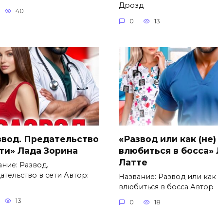
Дрозд
40
0
13
звод. Предательство
«Развод или как (не)
ети» Лада Зорина
влюбиться в босса»
Латте
ание: Развод.
ательство в сети Автор:
Название: Развод или как 
влюбиться в босса Автор
13
0
18