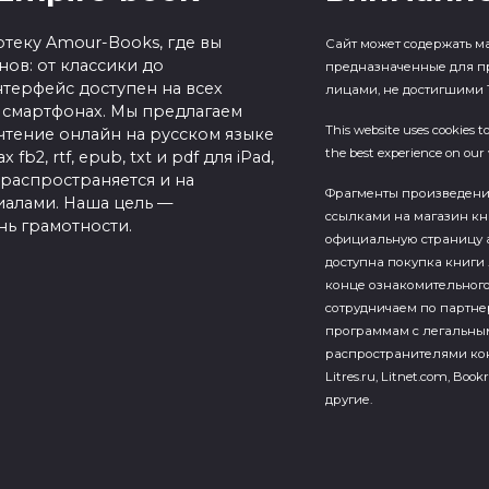
теку Amour-Books, где вы
Сайт может содержать м
ов: от классики до
предназначенные для п
терфейс доступен на всех
лицами, не достигшими 1
 смартфонах. Мы предлагаем
This website uses cookies t
чтение онлайн на русском языке
the best experience on our 
b2, rtf, epub, txt и pdf для iPad,
 распространяется и на
Фрагменты произведен
алами. Наша цель —
ссылками на магазин кн
нь грамотности.
официальную страницу а
доступна покупка книги 
конце ознакомительного
сотрудничаем по партн
программам с легальны
распространителями кон
Litres.ru, Litnet.com, Bookr
другие.