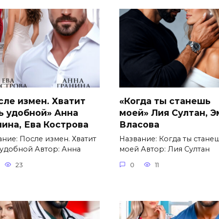
сле измен. Хватит
«Когда ты станешь
ь удобной» Анна
моей» Лия Султан, 
нина, Ева Кострова
Власова
ание: После измен. Хватит
Название: Когда ты стане
 удобной Автор: Анна
моей Автор: Лия Султан
23
0
11