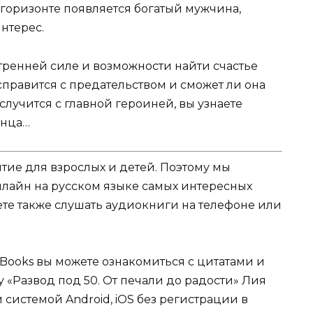
а горизонте появляется богатый мужчина,
нтерес.
тренней силе и возможности найти счастье
справится с предательством и сможет ли она
случится с главной героиней, вы узнаете
онца…
ятие для взрослых и детей. Поэтому мы
нлайн на русском языке самых интересных
жете также слушать аудиокниги на телефоне или
Books вы можете ознакомиться с цитатами и
у «Развод под 50. От печали до радости» Лия
й системой Android, iOS без регистрации в