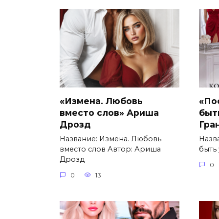
«Измена. Любовь
«По
вместо слов» Ариша
быт
Дрозд
Гра
Название: Измена. Любовь
Назв
вместо слов Автор: Ариша
быть
Дрозд
0
0
13