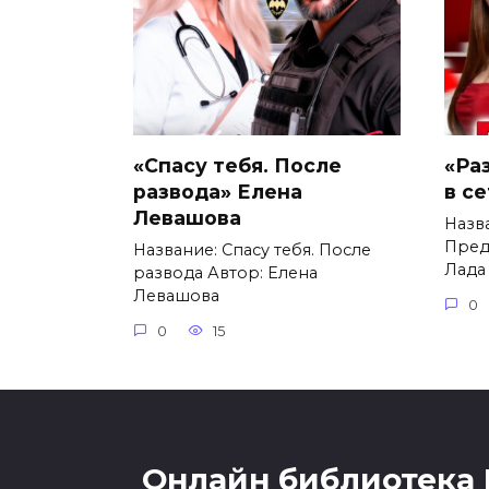
«Спасу тебя. После
«Ра
развода» Елена
в с
Левашова
Назв
Пред
Название: Спасу тебя. После
Лада
развода Автор: Елена
Левашова
0
0
15
Онлайн библиотека 