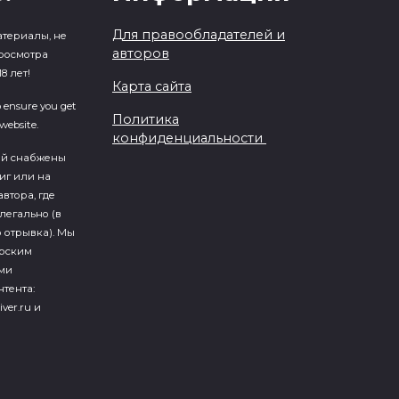
Для правообладателей и
атериалы, не
авторов
росмотра
8 лет!
Карта сайта
o ensure you get
Политика
website.
конфиденциальности
ий cнабжены
иг или на
втора, где
легально (в
 отрывка). Мы
ерским
ми
тента:
iver.ru и