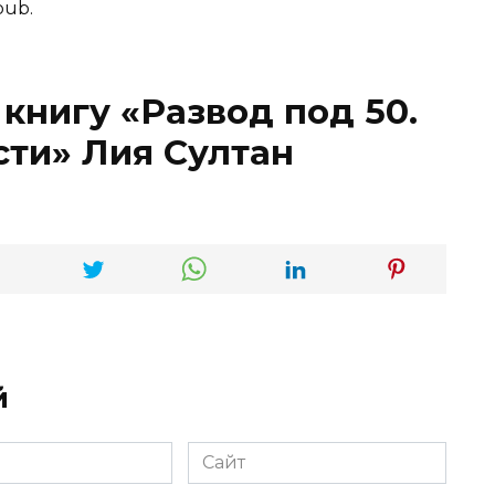
pub.
книгу «Развод под 50.
сти» Лия Султан
й
Сайт