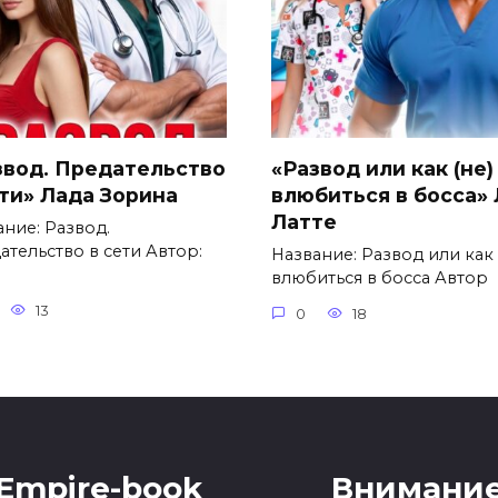
звод. Предательство
«Развод или как (не)
ети» Лада Зорина
влюбиться в босса»
Латте
ание: Развод.
ательство в сети Автор:
Название: Развод или как 
влюбиться в босса Автор
13
0
18
Empire-book
Внимание