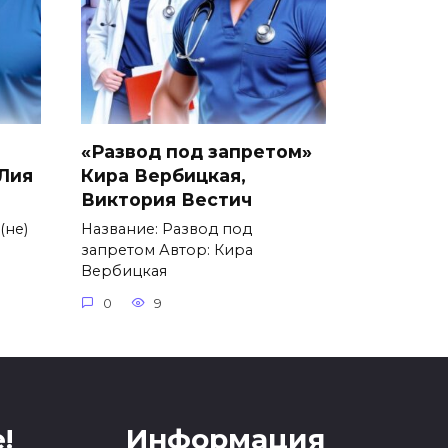
«Развод под запретом»
 Лия
Кира Вербицкая,
Виктория Вестич
(не)
Название: Развод под
запретом Автор: Кира
Вербицкая
0
9
!
Информация