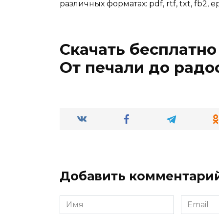
различных форматах: pdf, rtf, txt, fb2, e
Скачать бесплатно 
От печали до радо
Добавить комментари
Имя
Email
*
*