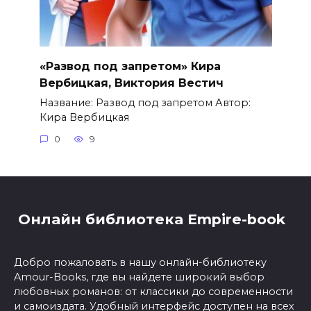
«Развод под запретом» Кира
Вербицкая, Виктория Вестич
Название: Развод под запретом Автор:
Кира Вербицкая
0
9
Онлайн библиотека Empire-book
Добро пожаловать в нашу онлайн-библиотеку
Amour-Books, где вы найдете широкий выбор
любовных романов: от классики до современности
и самоиздата. Удобный интерфейс доступен на всех