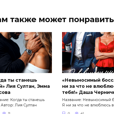
ам также может понравить
гда ты станешь
«Невыносимый босс.
й» Лия Султан, Эмма
ни за что не влюблю
сова
тебя!» Даша Чернич
ание: Когда ты станешь
Название: Невыносимый б
 Автор: Лия Султан
Я ни за что не влюблюсь в
11
0
41