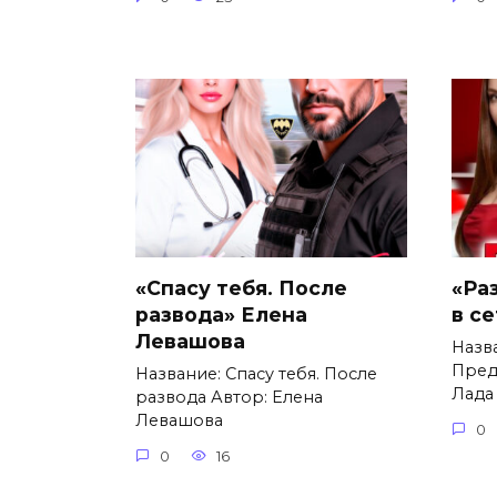
«Спасу тебя. После
«Ра
развода» Елена
в с
Левашова
Назв
Пред
Название: Спасу тебя. После
Лада
развода Автор: Елена
Левашова
0
0
16