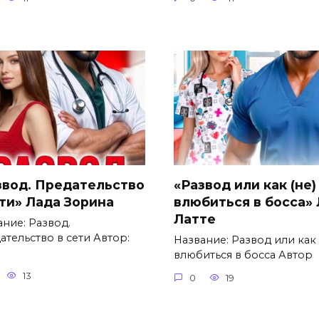
звод. Предательство
«Развод или как (не)
ети» Лада Зорина
влюбиться в босса»
Латте
ание: Развод.
ательство в сети Автор:
Название: Развод или как 
влюбиться в босса Автор
13
0
19