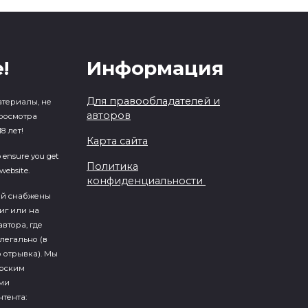
!
Информация
Для правообладателей и
атериалы, не
авторов
росмотра
8 лет!
Карта сайта
o ensure you get
Политика
website.
конфиденциальности
ий cнабжены
иг или на
втора, где
легально (в
 отрывка). Мы
ерским
ми
тента: