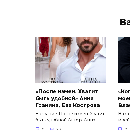
В
«После измен. Хватит
«Ко
быть удобной» Анна
мое
Гранина, Ева Кострова
Вла
Название: После измен. Хватит
Назв
быть удобной Автор: Анна
моей
0
23
0