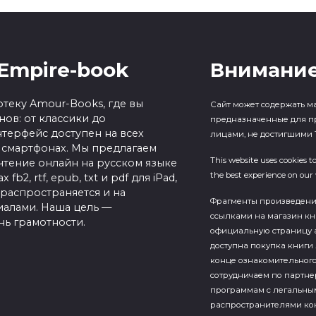
Empire-book
Внимание
теку Amour-Books, где вы
Сайт может содержать м
ов: от классики до
предназначенные для п
терфейс доступен на всех
лицами, не достигшими 1
 смартфонах. Мы предлагаем
This website uses cookies t
чтение онлайн на русском языке
the best experience on our 
b2, rtf, epub, txt и pdf для iPad,
 распространяется и на
Фрагменты произведен
алами. Наша цель —
ссылками на магазин кн
нь грамотности.
официальную страницу а
доступна покупка книги 
конце ознакомительного
сотрудничаем по партн
программам с легальны
распространителями кон