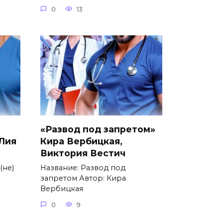
0
13
«Развод под запретом»
 Лия
Кира Вербицкая,
Виктория Вестич
(не)
Название: Развод под
запретом Автор: Кира
Вербицкая
0
9