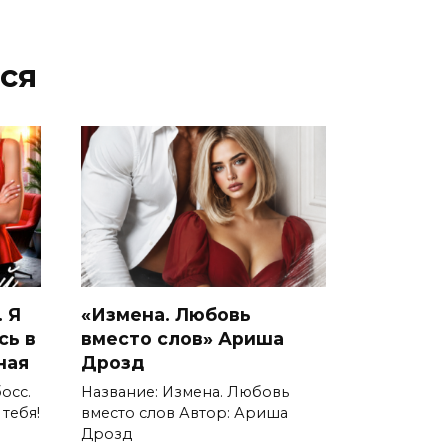
ся
 Я
«Измена. Любовь
сь в
вместо слов» Ариша
ная
Дрозд
осс.
Название: Измена. Любовь
 тебя!
вместо слов Автор: Ариша
Дрозд