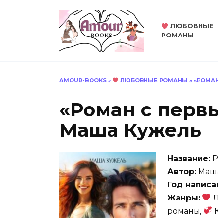
Перейти
к
ЛЮБОВНЫЕ
содержанию
РОМАНЫ
AMOUR-BOOKS
»
ЛЮБОВНЫЕ РОМАНЫ
»
«РОМАН
«Роман с перв
Маша Кужель
Название:
Р
Автор:
Маша
Год написа
Жанры:
Л
романы,
К