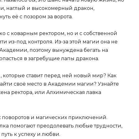
ии, наглый и высокомерный дракон,
ть её с позором за ворота.
ко с коварным ректором, но и с собственной
ти из-под контроля. Из-за этой магии она не
Академии, поэтому вынуждена бегать на
попасться в загребущие лапы дракона.
, которые ставит перед ней новый мир? Как
найти своё место в Академии магии? Узнайте
жена ректора, или Алхимическая лавка
х поворотов и магических приключений.
калка помогают преодолевать любые трудности,
 путь к успеху и любви.