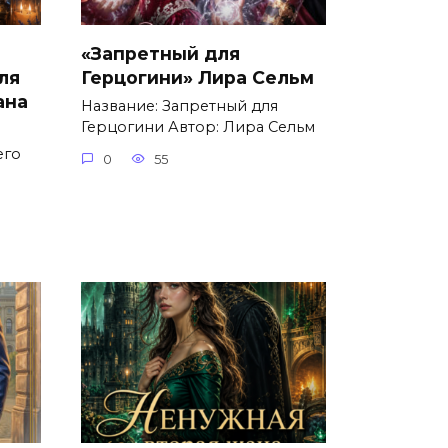
«Запретный для
ля
Герцогини» Лира Сельм
ана
Название: Запретный для
Герцогини Автор: Лира Сельм
его
0
55
о