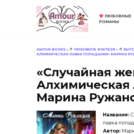
Перейти
к
ЛЮБОВНЫЕ
содержанию
РОМАНЫ
AMOUR-BOOKS
»
ЛЮБОВНОЕ ФЭНТЕЗИ
»
БЫТО
АЛХИМИЧЕСКАЯ ЛАВКА ПОПАДАНКИ» МАРИНА Р
«Случайная же
Алхимическая 
Марина Ружан
Название:
С
лавка попа
Автор:
Мари