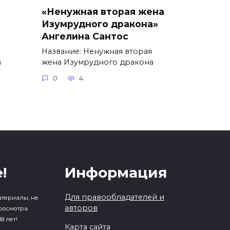
«Ненужная вторая жена
Изумрудного дракона»
Ангелина Сантос
Название: Ненужная вторая
а
жена Изумрудного дракона
0
4
!
Информация
Для правообладателей и
атериалы, не
авторов
росмотра
8 лет!
Карта сайта