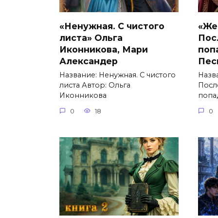
«Ненужная. С чистого
«Же
листа» Ольга
Пос
Иконникова, Мари
поп
Александер
Пес
Название: Ненужная. С чистого
Назв
листа Автор: Ольга
Посл
Иконникова
попа
0
18
0