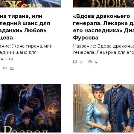
на тирана, или
«Вдова драконьего
ледний шанс для
генерала. Лекарка д
аданки» Любовь
его наследника» Ди
цова
Фурсова
ание: Жена тирана, или
Название: Вдова драконь
едний шанс для
генерала. Лекарка для ег
данки
0
4
65