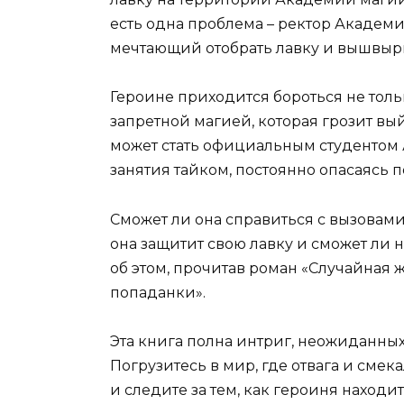
есть одна проблема – ректор Академ
мечтающий отобрать лавку и вышвырну
Героине приходится бороться не толь
запретной магией, которая грозит вый
может стать официальным студентом 
занятия тайком, постоянно опасаясь 
Сможет ли она справиться с вызовами
она защитит свою лавку и сможет ли 
об этом, прочитав роман «Случайная 
попаданки».
Эта книга полна интриг, неожиданны
Погрузитесь в мир, где отвага и сме
и следите за тем, как героиня находит