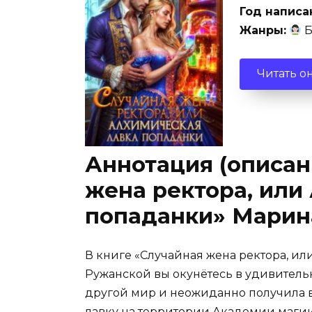
Год написа
Жанры:
Б
Читать о
Аннотация (описан
жена ректора, или
попаданки» Марин
В книге «Случайная жена ректора, и
Ружанской вы окунётесь в удивитель
другой мир и неожиданно получила 
лавку на территории Академии магии.