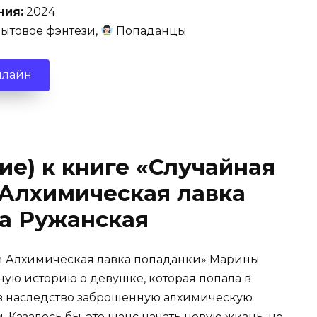
ния:
2024
ытовое фэнтези,
Попаданцы
нлайн
ие) к книге «Случайная
 Алхимическая лавка
а Ружанская
ли Алхимическая лавка попаданки» Марины
ную историю о девушке, которая попала в
в наследство заброшенную алхимическую
 Казалось бы, это шанс начать новую жизнь, но