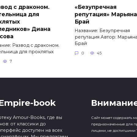
звод с драконом.
«Безупречная
тельница для
репутация» Марьяна
клятых
Брай
ледников» Диана
Название: Безупречная
сова
репутация Автор: Марьян
Брай
ание: Развод с драконом.
ельница для проклятых
0
45
7
Empire-book
Внимание
теку Amour-Books, где вы
Сайт может содержать м
ов: от классики до
предназначенные для п
терфейс доступен на всех
лицами, не достигшими 1
 смартфонах. Мы предлагаем