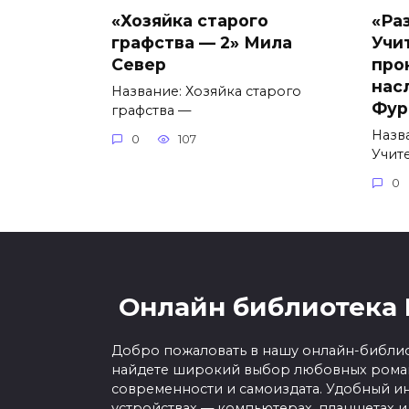
«Хозяйка старого
«Ра
графства — 2» Мила
Учи
Север
про
нас
Название: Хозяйка старого
Фур
графства —
Назв
0
107
Учит
0
Онлайн библиотека 
Добро пожаловать в нашу онлайн-библио
найдете широкий выбор любовных роман
современности и самоиздата. Удобный ин
устройствах — компьютерах, планшетах и