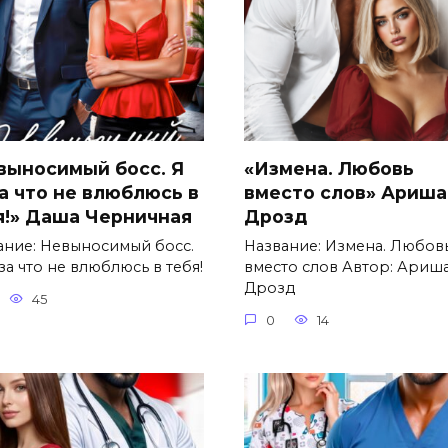
выносимый босс. Я
«Измена. Любовь
за что не влюблюсь в
вместо слов» Ариша
я!» Даша Черничная
Дрозд
ание: Невыносимый босс.
Название: Измена. Любов
за что не влюблюсь в тебя!
вместо слов Автор: Ариш
Дрозд
45
0
14