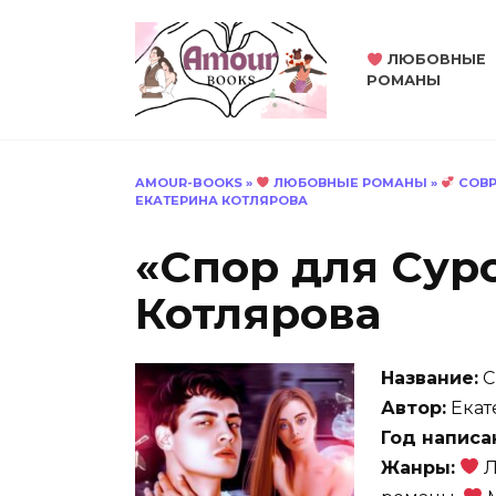
Перейти
к
ЛЮБОВНЫЕ
содержанию
РОМАНЫ
AMOUR-BOOKS
»
ЛЮБОВНЫЕ РОМАНЫ
»
СОВР
ЕКАТЕРИНА КОТЛЯРОВА
«Спор для Сур
Котлярова
Название:
С
Автор:
Екат
Год написа
Жанры:
Л