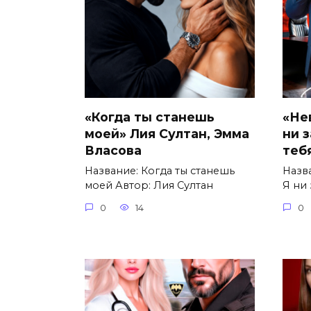
«Когда ты станешь
«Не
моей» Лия Султан, Эмма
ни 
Власова
теб
Название: Когда ты станешь
Назв
моей Автор: Лия Султан
Я ни 
0
14
0