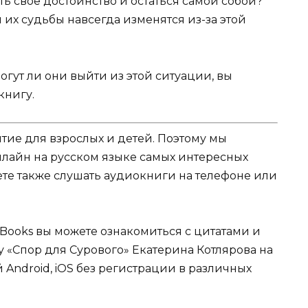
ть своё достоинство и остаться самой собой?
 их судьбы навсегда изменятся из-за этой
огут ли они выйти из этой ситуации, вы
книгу.
ятие для взрослых и детей. Поэтому мы
нлайн на русском языке самых интересных
жете также слушать аудиокниги на телефоне или
Books вы можете ознакомиться с цитатами и
у «Спор для Сурового» Екатерина Котлярова на
 Android, iOS без регистрации в различных