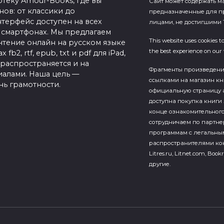
теку Amour-Books, где вы
Сайт может содержать м
ов: от классики до
предназначенные для п
терфейс доступен на всех
лицами, не достигшими 1
 смартфонах. Мы предлагаем
This website uses cookies t
чтение онлайн на русском языке
the best experience on our 
b2, rtf, epub, txt и pdf для iPad,
 распространяется и на
Фрагменты произведен
алами. Наша цель —
ссылками на магазин кн
нь грамотности.
официальную страницу а
доступна покупка книги 
конце ознакомительного
сотрудничаем по партн
программам с легальны
распространителями кон
Litres.ru, Litnet.com, Bookr
другие.