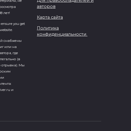
Для правообладателей и
атериалы, не
авторов
росмотра
8 лет!
Карта сайта
o ensure you get
Политика
website.
конфиденциальности
ий cнабжены
иг или на
втора, где
легально (в
 отрывка). Мы
ерским
ми
тента:
iver.ru и