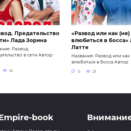
звод. Предательство
«Развод или как (не)
ети» Лада Зорина
влюбиться в босса»
Латте
ание: Развод.
ательство в сети Автор:
Название: Развод или как 
влюбиться в босса Автор
14
0
21
Empire-book
Внимание