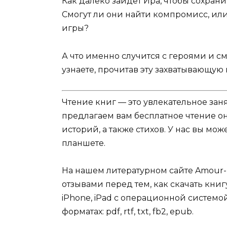
Как далеко зайдёт Ира, чтобы сохрани
Смогут ли они найти компромисс, или
игры?
А что именно случится с героями и см
узнаете, прочитав эту захватывающую 
Чтение книг — это увлекательное зан
предлагаем вам бесплатное чтение о
историй, а также стихов. У нас вы мо
планшете.
На нашем литературном сайте Amour-
отзывами перед тем, как скачать книг
iPhone, iPad с операционной системой
форматах: pdf, rtf, txt, fb2, epub.