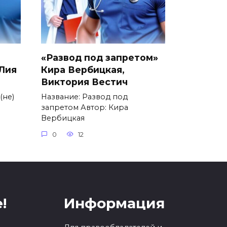
«Развод под запретом»
 Лия
Кира Вербицкая,
Виктория Вестич
(не)
Название: Развод под
запретом Автор: Кира
Вербицкая
0
12
!
Информация