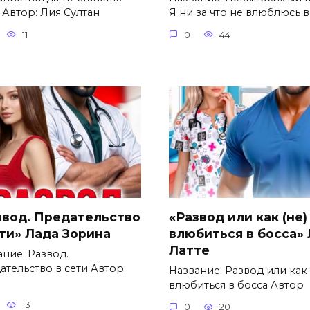
 Автор: Лия Султан
Я ни за что не влюблюсь в
11
0
44
звод. Предательство
«Развод или как (не)
ети» Лада Зорина
влюбиться в босса»
Латте
ание: Развод.
ательство в сети Автор:
Название: Развод или как 
влюбиться в босса Автор
13
0
20