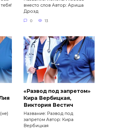
 тебя!
вместо слов Автор: Ариша
Дрозд
0
13
«Развод под запретом»
 Лия
Кира Вербицкая,
Виктория Вестич
(не)
Название: Развод под
запретом Автор: Кира
Вербицкая