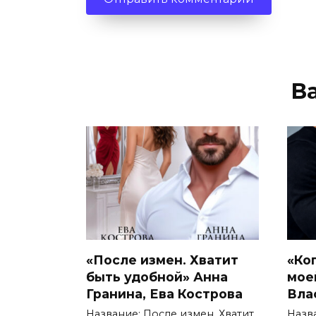
В
«После измен. Хватит
«Ко
быть удобной» Анна
мое
Гранина, Ева Кострова
Вла
Название: После измен. Хватит
Назв