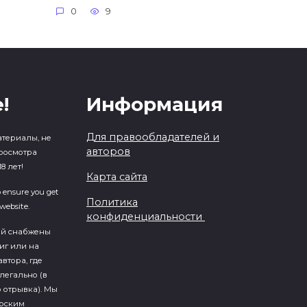
0
9
!
Информация
Для правообладателей и
атериалы, не
авторов
росмотра
8 лет!
Карта сайта
o ensure you get
Политика
website.
конфиденциальности
ий cнабжены
иг или на
втора, где
легально (в
 отрывка). Мы
ерским