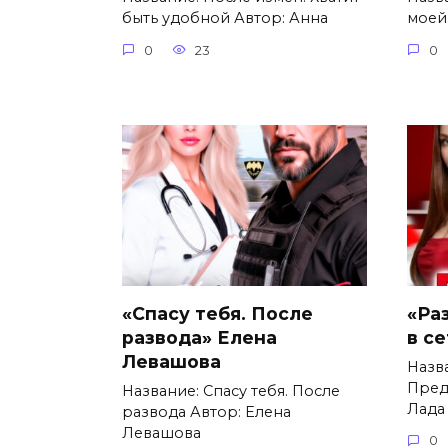
быть удобной Автор: Анна
моей
0
23
0
«Спасу тебя. После
«Ра
развода» Елена
в с
Левашова
Назв
Пред
Название: Спасу тебя. После
Лада
развода Автор: Елена
Левашова
0