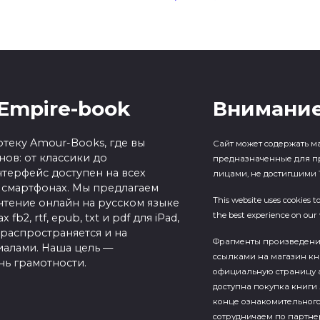
Empire-book
Внимание
теку Amour-Books, где вы
Сайт может содержать м
ов: от классики до
предназначенные для п
терфейс доступен на всех
лицами, не достигшими 1
 смартфонах. Мы предлагаем
This website uses cookies t
чтение онлайн на русском языке
the best experience on our 
b2, rtf, epub, txt и pdf для iPad,
 распространяется и на
Фрагменты произведен
алами. Наша цель —
ссылками на магазин кн
нь грамотности.
официальную страницу а
доступна покупка книги 
конце ознакомительного
сотрудничаем по партн