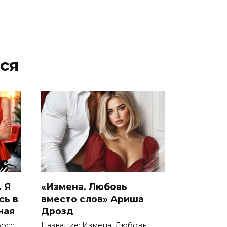
ся
 Я
«Измена. Любовь
сь в
вместо слов» Ариша
ная
Дрозд
осс.
Название: Измена. Любовь