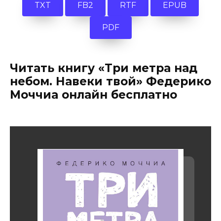
TXT
FB2
RTF
EPUB
PDF
Читать книгу «Три метра над
небом. Навеки твой» Федерико
Моччиа онлайн бесплатно