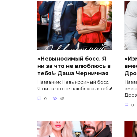
«Невыносимый босс. Я
«Из
ни за что не влюблюсь в
вме
тебя!» Даша Черничная
Дро
Название: Невыносимый босс.
Назв
Я ни за что не влюблюсь в тебя!
вмес
Дроз
0
45
0