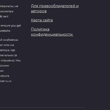
Для правообладателей и
атериалы, не
авторов
росмотра
8 лет!
Карта сайта
o ensure you get
Политика
website.
конфиденциальности
ий cнабжены
иг или на
втора, где
легально (в
 отрывка). Мы
ерским
ми
тента:
iver.ru и