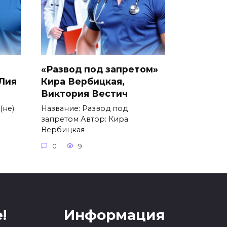
«Развод под запретом»
 Лия
Кира Вербицкая,
Виктория Вестич
(не)
Название: Развод под
запретом Автор: Кира
Вербицкая
0
9
!
Информация