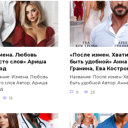
мена. Любовь
«После измен. Хват
сто слов» Ариша
быть удобной» Анна
зд
Гранина, Ева Костро
ание: Измена. Любовь
Название: После измен. Х
то слов Автор: Ариша
быть удобной Автор: Анн
д
0
23
13