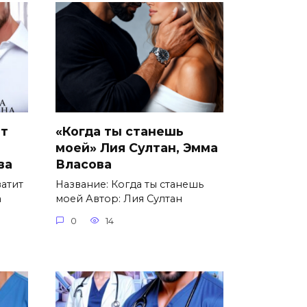
ит
«Когда ты станешь
моей» Лия Султан, Эмма
ва
Власова
ватит
Название: Когда ты станешь
а
моей Автор: Лия Султан
0
14