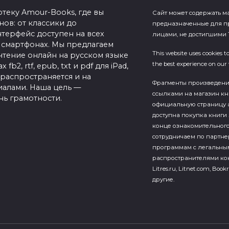
теку Amour-Books, где вы
Сайт может содержать м
ов: от классики до
предназначенные для п
терфейс доступен на всех
лицами, не достигшими 1
 смартфонах. Мы предлагаем
This website uses cookies t
чтение онлайн на русском языке
the best experience on our 
b2, rtf, epub, txt и pdf для iPad,
 распространяется и на
Фрагменты произведен
алами. Наша цель —
ссылками на магазин кн
нь грамотности.
официальную страницу а
доступна покупка книги 
конце ознакомительного
сотрудничаем по партн
программам с легальны
распространителями кон
Litres.ru, Litnet.com, Bookr
другие.