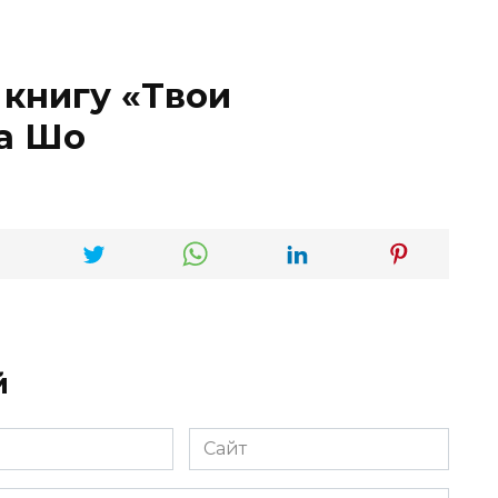
 книгу «Твои
а Шо
й
Сайт