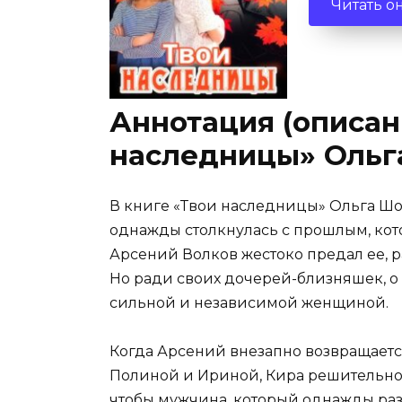
Читать о
Аннотация (описан
наследницы» Ольг
В книге «Твои наследницы» Ольга Шо
однажды столкнулась с прошлым, кото
Арсений Волков жестоко предал ее, р
Но ради своих дочерей-близняшек, о 
сильной и независимой женщиной.
Когда Арсений внезапно возвращается
Полиной и Ириной, Кира решительно вс
чтобы мужчина, который однажды разр