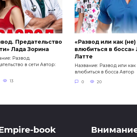
звод. Предательство
«Развод или как (не)
ети» Лада Зорина
влюбиться в босса»
Латте
ание: Развод.
ательство в сети Автор:
Название: Развод или как 
влюбиться в босса Автор
13
0
20
Empire-book
Внимание