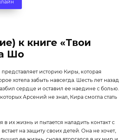
нлайн
ие) к книге «Твои
а Шо
 представляет историю Киры, которая
рое хотела забыть навсегда. Шесть лет назад
азбил сердце и оставил ее наедине с болью.
которых Арсений не знал, Кира смогла стать
 в их жизнь и пытается наладить контакт с
тает на защиту своих детей. Она не хочет,
ушил ее жизнь, снова вторгался в их мир и