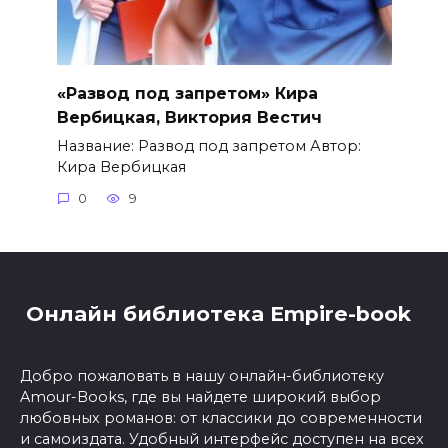
«Развод под запретом» Кира
Вербицкая, Виктория Вестич
Название: Развод под запретом Автор:
Кира Вербицкая
0
9
Онлайн библиотека Empire-book
Добро пожаловать в нашу онлайн-библиотеку
Amour-Books, где вы найдете широкий выбор
любовных романов: от классики до современности
и самоиздата. Удобный интерфейс доступен на всех