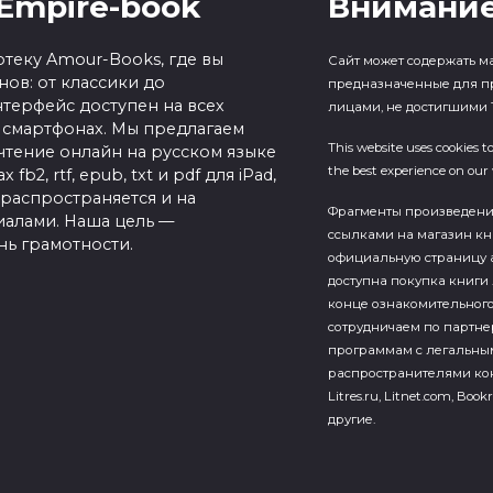
Empire-book
Внимание
теку Amour-Books, где вы
Сайт может содержать м
ов: от классики до
предназначенные для п
терфейс доступен на всех
лицами, не достигшими 1
 смартфонах. Мы предлагаем
This website uses cookies t
чтение онлайн на русском языке
the best experience on our 
b2, rtf, epub, txt и pdf для iPad,
 распространяется и на
Фрагменты произведен
алами. Наша цель —
ссылками на магазин кн
нь грамотности.
официальную страницу а
доступна покупка книги 
конце ознакомительного
сотрудничаем по партн
программам с легальны
распространителями кон
Litres.ru, Litnet.com, Bookr
другие.