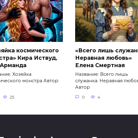
зяйка космического
«Всего лишь служан
стра» Кира Иствуд,
Неравная любовь»
 Арманда
Елена Смертная
ание: Хозяйка
Название: Всего лишь
ического монстра Автор:
служанка. Неравная любо
Автор
25
0
4