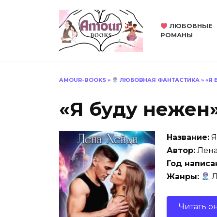
Перейти
к
ЛЮБОВНЫЕ
содержанию
РОМАНЫ
AMOUR-BOOKS
»
ЛЮБОВНАЯ ФАНТАСТИКА
»
«Я 
«Я буду нежен
Название:
Я
Автор:
Лена
Год написа
Жанры:
Л
Читать о