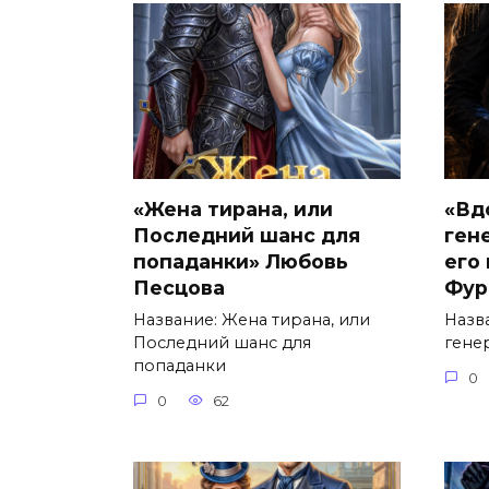
«Жена тирана, или
«Вд
Последний шанс для
ген
попаданки» Любовь
его
Песцова
Фур
Название: Жена тирана, или
Назв
Последний шанс для
генер
попаданки
0
0
62