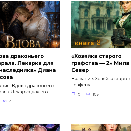
ова драконьего
«Хозяйка старого
ерала. Лекарка для
графства — 2» Мила
 наследника» Диана
Север
сова
Название: Хозяйка старог
графства —
ание: Вдова драконьего
ала. Лекарка для его
0
103
4