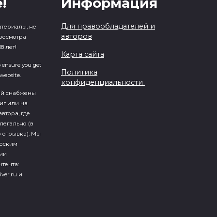
!
Информация
Для правообладателей и
атериалы, не
авторов
росмотра
8 лет!
Карта сайта
o ensure you get
Политика
website.
конфиденциальности
ий cнабжены
иг или на
втора, где
легально (в
 отрывка). Мы
ерским
ми
тента:
iver.ru и