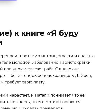
е) к книге «Я буду
и
ереносит нас в мир интриг, страсти и опасных
 в теле молодой избалованной аристократки
 поступок и спасает раба. Однако она
ро — беги. Теперь её телохранитель Дайрон,
, требует свою плату.
и нарастает, и Натали понимает, что её
явить нежность, но его мотивы остаются
язык, или их связь приведет к