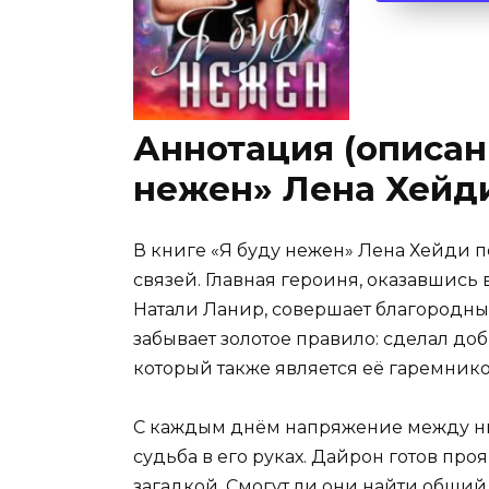
Аннотация (описани
нежен» Лена Хейд
В книге «Я буду нежен» Лена Хейди п
связей. Главная героиня, оказавшись
Натали Ланир, совершает благородный
забывает золотое правило: сделал доб
который также является её гаремником
С каждым днём напряжение между ним
судьба в его руках. Дайрон готов про
загадкой. Смогут ли они найти общий 