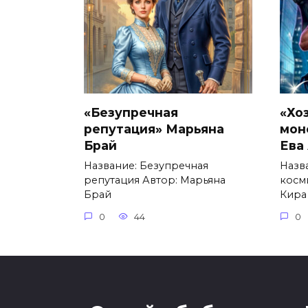
«Безупречная
«Хо
репутация» Марьяна
мон
Брай
Ева
Название: Безупречная
Назв
репутация Автор: Марьяна
косм
Брай
Кира
0
44
0