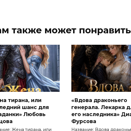
ам также может понравить
на тирана, или
«Вдова драконьего
ледний шанс для
генерала. Лекарка д
аданки» Любовь
его наследника» Ди
цова
Фурсова
ание: Жена тирана, или
Название: Вдова драконь