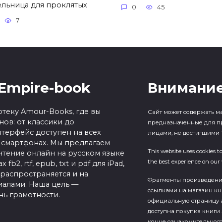
ельница для проклятых
0
45
7
Empire-book
Внимание
теку Amour-Books, где вы
Сайт может содержать м
ов: от классики до
предназначенные для п
терфейс доступен на всех
лицами, не достигшими 1
 смартфонах. Мы предлагаем
This website uses cookies t
чтение онлайн на русском языке
the best experience on our 
b2, rtf, epub, txt и pdf для iPad,
 распространяется и на
Фрагменты произведен
алами. Наша цель —
ссылками на магазин кн
нь грамотности.
официальную страницу а
доступна покупка книги 
конце ознакомительного