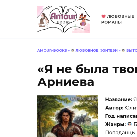
Перейти
к
ЛЮБОВНЫЕ
содержанию
РОМАНЫ
AMOUR-BOOKS
»
ЛЮБОВНОЕ ФЭНТЕЗИ
»
БЫТО
«Я не была тв
Арниева
Название:
Я
Автор:
Юлия
Год написа
Жанры:
Б
Попаданцы