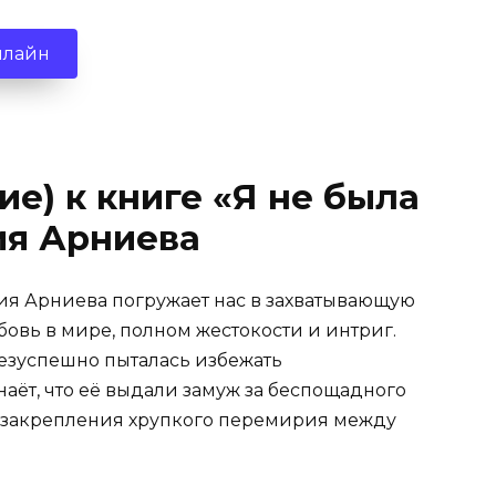
нлайн
е) к книге «Я не была
ия Арниева
лия Арниева погружает нас в захватывающую
овь в мире, полном жестокости и интриг.
безуспешно пыталась избежать
аёт, что её выдали замуж за беспощадного
я закрепления хрупкого перемирия между