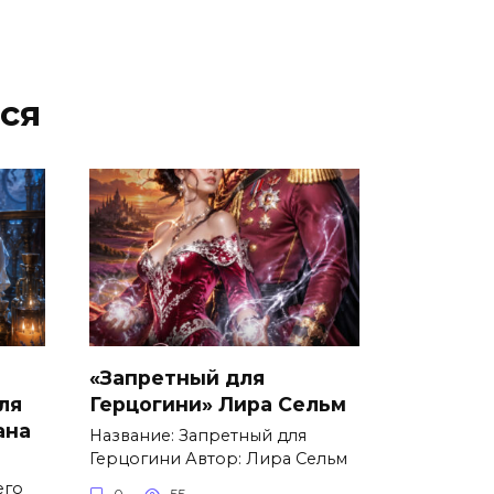
ся
«Запретный для
ля
Герцогини» Лира Сельм
ана
Название: Запретный для
Герцогини Автор: Лира Сельм
его