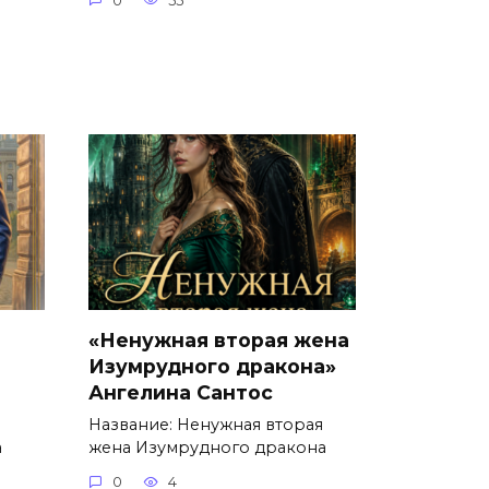
0
55
о
«Ненужная вторая жена
Изумрудного дракона»
Ангелина Сантос
Название: Ненужная вторая
а
жена Изумрудного дракона
0
4