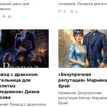
едний шанс для
генерала. Лекарка для ег
данки
0
4
63
звод с драконом.
«Безупречная
тельница для
репутация» Марьяна
клятых
Брай
ледников» Диана
Название: Безупречная
сова
репутация Автор: Марьян
Брай
ание: Развод с драконом.