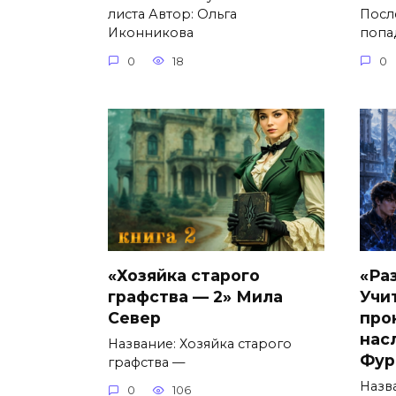
листа Автор: Ольга
Посл
Иконникова
попа
0
18
0
«Хозяйка старого
«Ра
графства — 2» Мила
Учи
Север
про
нас
Название: Хозяйка старого
Фур
графства —
Назв
0
106