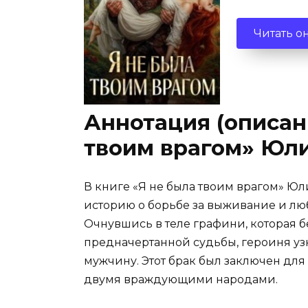
Читать о
Аннотация (описани
твоим врагом» Юл
В книге «Я не была твоим врагом» Ю
историю о борьбе за выживание и люб
Очнувшись в теле графини, которая 
предначертанной судьбы, героиня узн
мужчину. Этот брак был заключен дл
двумя враждующими народами.