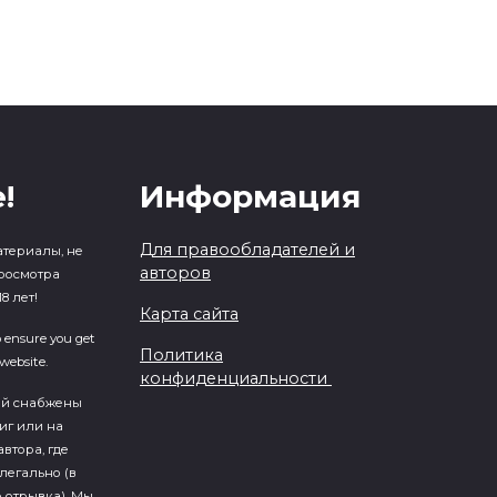
!
Информация
Для правообладателей и
атериалы, не
авторов
росмотра
8 лет!
Карта сайта
o ensure you get
Политика
website.
конфиденциальности
ий cнабжены
иг или на
втора, где
легально (в
 отрывка). Мы