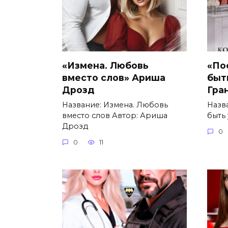
«Измена. Любовь
«По
вместо слов» Ариша
быт
Дрозд
Гра
Название: Измена. Любовь
Назв
вместо слов Автор: Ариша
быть
Дрозд
0
0
11