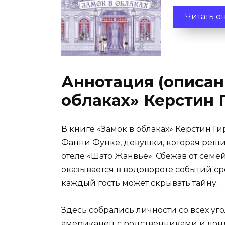
Читать о
Аннотация (описани
облаках» Керстин 
В книге «Замок в облаках» Керстин Г
Фанни Функе, девушки, которая решил
отеле «Шато Жанвье». Сбежав от сем
оказывается в водовороте событий ср
каждый гость может скрывать тайну.
Здесь собрались личности со всех уго
американец с родственниками и лон