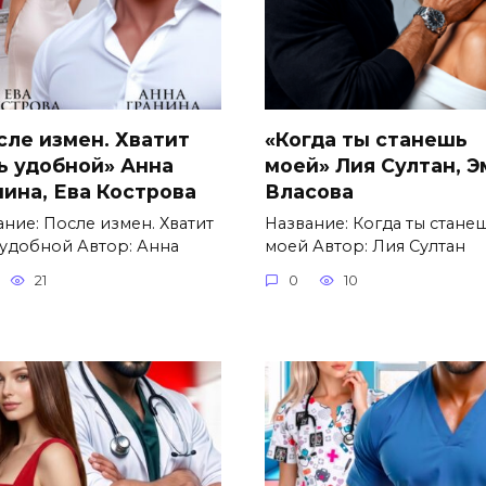
сле измен. Хватит
«Когда ты станешь
ь удобной» Анна
моей» Лия Султан, 
нина, Ева Кострова
Власова
ание: После измен. Хватит
Название: Когда ты стане
 удобной Автор: Анна
моей Автор: Лия Султан
21
0
10