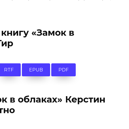
 книгу «Замок в
Гир
RTF
EPUB
PDF
ок в облаках» Керстин
тно