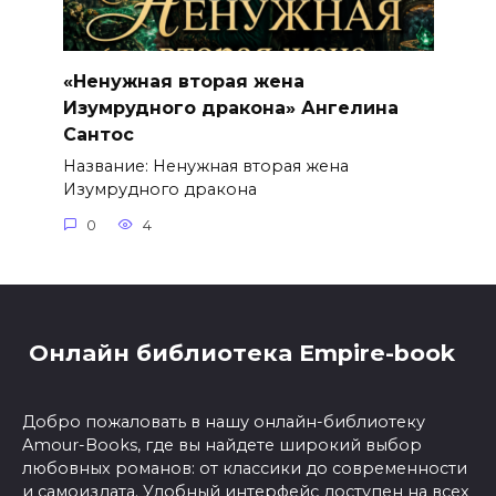
«Ненужная вторая жена
Изумрудного дракона» Ангелина
Сантос
Название: Ненужная вторая жена
Изумрудного дракона
0
4
Онлайн библиотека Empire-book
Добро пожаловать в нашу онлайн-библиотеку
Amour-Books, где вы найдете широкий выбор
любовных романов: от классики до современности
и самоиздата. Удобный интерфейс доступен на всех