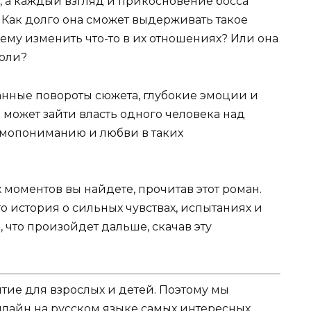
 а каждый взгляд и прикосновение босса
. Как долго она сможет выдерживать такое
нему изменить что-то в их отношениях? Или она
воли?
анные повороты сюжета, глубокие эмоции и
 может зайти власть одного человека над
аимопониманию и любви в таких
моментов вы найдете, прочитав этот роман.
 история о сильных чувствах, испытаниях и
, что произойдет дальше, скачав эту
ятие для взрослых и детей. Поэтому мы
нлайн на русском языке самых интересных