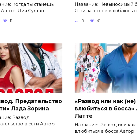
ание: Когда ты станешь
Название: Невыносимый б
 Автор: Лия Султан
Я ни за что не влюблюсь в
11
0
41
звод. Предательство
«Развод или как (не)
ети» Лада Зорина
влюбиться в босса»
Латте
ание: Развод.
ательство в сети Автор:
Название: Развод или как 
влюбиться в босса Автор