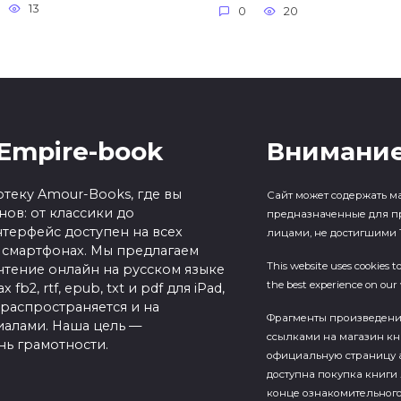
13
0
20
Empire-book
Внимание
теку Amour-Books, где вы
Сайт может содержать м
ов: от классики до
предназначенные для п
терфейс доступен на всех
лицами, не достигшими 1
 смартфонах. Мы предлагаем
This website uses cookies t
чтение онлайн на русском языке
the best experience on our 
b2, rtf, epub, txt и pdf для iPad,
 распространяется и на
Фрагменты произведен
алами. Наша цель —
ссылками на магазин кн
нь грамотности.
официальную страницу а
доступна покупка книги 
конце ознакомительного