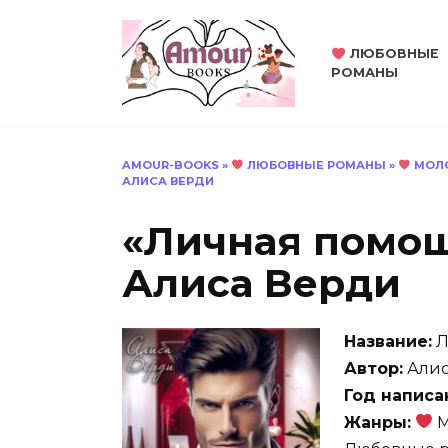
Перейти
к
ЛЮБОВНЫЕ
содержанию
РОМАНЫ
AMOUR-BOOKS
»
ЛЮБОВНЫЕ РОМАНЫ
»
МОЛО
АЛИСА ВЕРДИ
«Личная помощ
Алиса Верди
Название:
Л
Автор:
Алис
Год написа
Жанры:
М