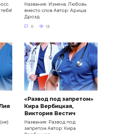
осс.
Название: Измена. Любовь
 тебя!
вместо слов Автор: Ариша
Дрозд
0
13
«Развод под запретом»
 Лия
Кира Вербицкая,
Виктория Вестич
(не)
Название: Развод под
запретом Автор: Кира