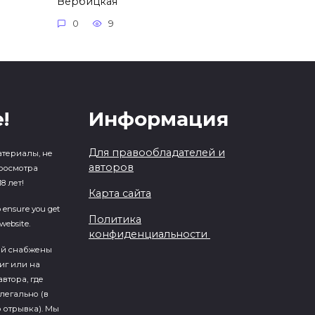
Вербицкая
0
9
!
Информация
Для правообладателей и
атериалы, не
авторов
росмотра
8 лет!
Карта сайта
o ensure you get
Политика
website.
конфиденциальности
ий cнабжены
иг или на
втора, где
легально (в
 отрывка). Мы