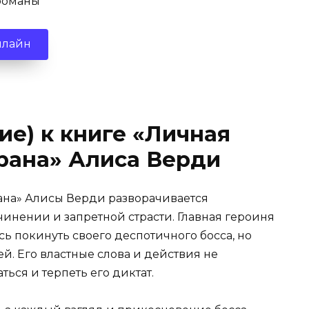
романы
нлайн
ие) к книге «Личная
рана» Алиса Верди
ана» Алисы Верди разворачивается
чинении и запретной страсти. Главная героиня
сь покинуть своего деспотичного босса, но
й. Его властные слова и действия не
ться и терпеть его диктат.