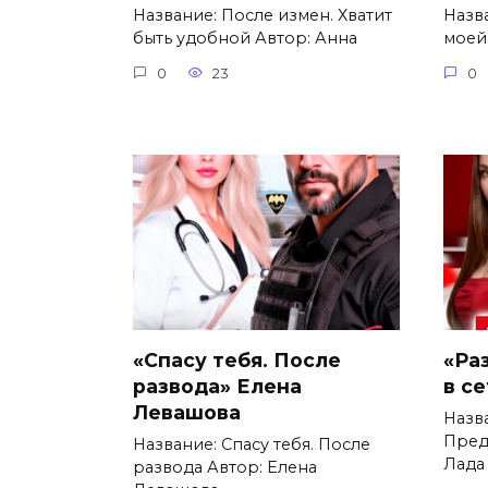
Название: После измен. Хватит
Назв
быть удобной Автор: Анна
моей
0
23
0
«Спасу тебя. После
«Ра
развода» Елена
в с
Левашова
Назв
Пред
Название: Спасу тебя. После
Лада
развода Автор: Елена