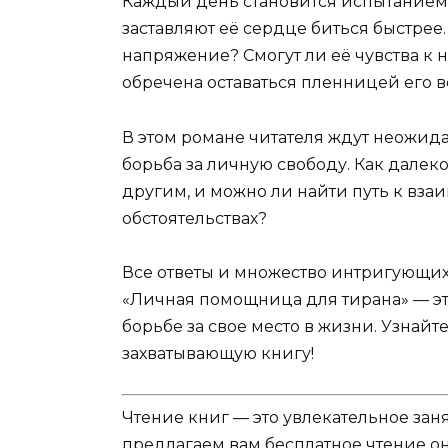
Каждый день становится испытанием,
заставляют её сердце биться быстрее
напряжение? Смогут ли её чувства к 
обречена оставаться пленницей его 
В этом романе читателя ждут неожид
борьба за личную свободу. Как далеко
другим, и можно ли найти путь к вз
обстоятельствах?
Все ответы и множество интригующих 
«Личная помощница для тирана» — это
борьбе за свое место в жизни. Узнайте
захватывающую книгу!
Чтение книг — это увлекательное зан
предлагаем вам бесплатное чтение о