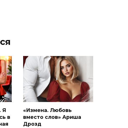
ся
 Я
«Измена. Любовь
сь в
вместо слов» Ариша
ная
Дрозд