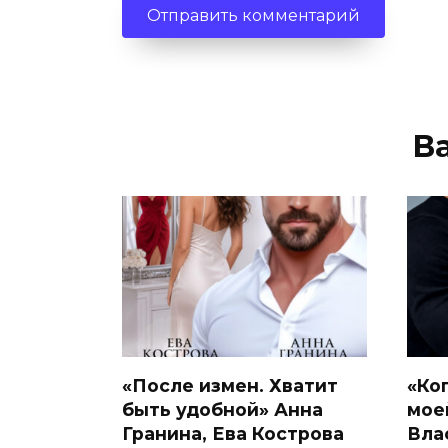
В
«После измен. Хватит
«Ко
быть удобной» Анна
мое
Гранина, Ева Кострова
Вла