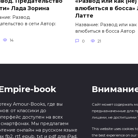
звод. Предательство
«Развод или как (не)
ети» Лада Зорина
влюбиться в босса»
Латте
ание: Развод.
ательство в сети Автор:
Название: Развод или как 
влюбиться в босса Автор
14
0
21
Empire-book
Внимание
теку Amour-Books, где вы
Сайт может содержать м
ов: от классики до
предназначенные для п
терфейс доступен на всех
лицами, не достигшими 1
 смартфонах. Мы предлагаем
This website uses cookies t
чтение онлайн на русском языке
the best experience on our 
b2, rtf, epub, txt и pdf для iPad,