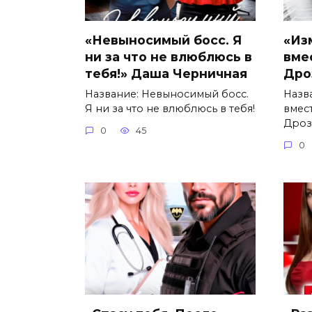
«Невыносимый босс. Я
«Из
ни за что не влюблюсь в
вме
тебя!» Даша Черничная
Дро
Название: Невыносимый босс.
Назв
Я ни за что не влюблюсь в тебя!
вмес
Дроз
0
45
0