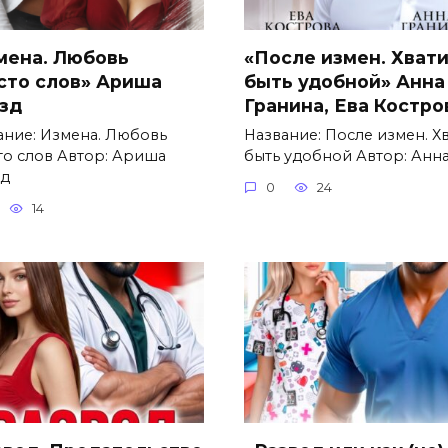
мена. Любовь
«После измен. Хват
сто слов» Ариша
быть удобной» Анна
зд
Гранина, Ева Костро
ание: Измена. Любовь
Название: После измен. Х
то слов Автор: Ариша
быть удобной Автор: Анн
д
0
24
14