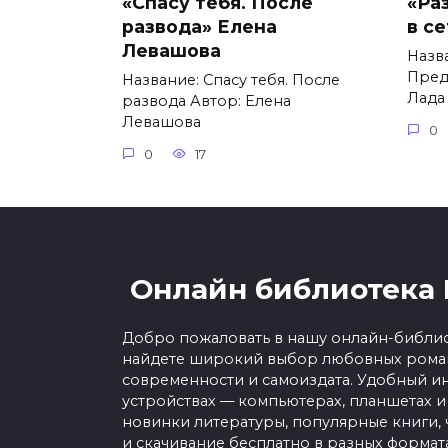
«Спасу тебя. После
«Ра
развода» Елена
в с
Левашова
Назв
Пред
Название: Спасу тебя. После
Лада
развода Автор: Елена
Левашова
0
0
17
Онлайн библиотека 
Добро пожаловать в нашу онлайн-библио
найдете широкий выбор любовных роман
современности и самоиздата. Удобный ин
устройствах — компьютерах, планшетах и
новинки литературы, популярные книги, 
и скачивание бесплатно в разных форматах f