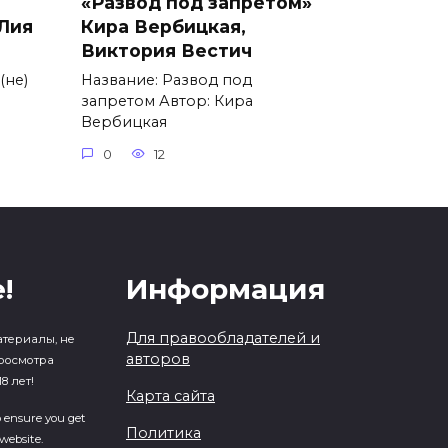
«Развод под запретом»
 Лия
Кира Вербицкая,
Виктория Вестич
(не)
Название: Развод под
запретом Автор: Кира
Вербицкая
0
12
!
Информация
Для правообладателей и
атериалы, не
авторов
росмотра
8 лет!
Карта сайта
o ensure you get
Политика
website.