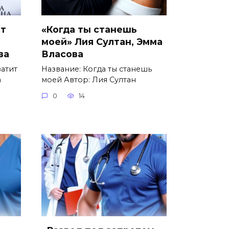
ит
«Когда ты станешь
моей» Лия Султан, Эмма
ва
Власова
ватит
Название: Когда ты станешь
а
моей Автор: Лия Султан
0
14