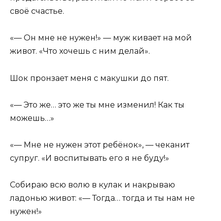
своё счастье.
«— Он мне не нужен!» — муж кивает на мой
живот. «Что хочешь с ним делай».
Шок пронзает меня с макушки до пят.
«— Это же… это же ты мне изменил! Как ты
можешь…»
«— Мне не нужен этот ребёнок», — чеканит
супруг. «И воспитывать его я не буду!»
Собираю всю волю в кулак и накрываю
ладонью живот: «— Тогда… тогда и ты нам не
нужен!»