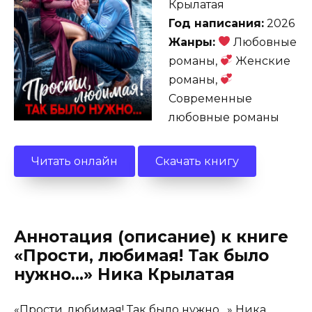
Крылатая
Год написания:
2026
Жанры:
Любовные
романы,
Женские
романы,
Современные
любовные романы
Читать онлайн
Скачать книгу
Аннотация (описание) к книге
«Прости, любимая! Так было
нужно…» Ника Крылатая
«Прости, любимая! Так было нужно…» Ника